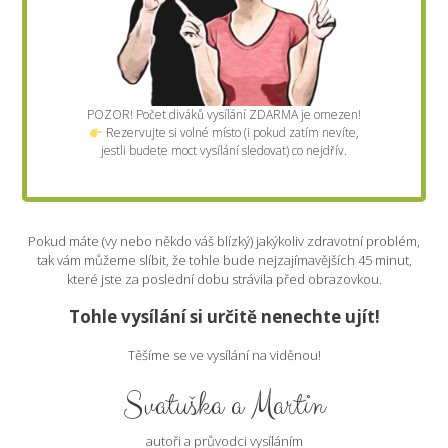
POZOR! Počet diváků vysílání ZDARMA je omezen!
Rezervujte si volné místo (i pokud zatím nevíte,
jestli budete moct vysílání sledovat) co nejdřív.
Pokud máte (vy nebo někdo váš blízký) jakýkoliv zdravotní problém,
tak vám můžeme slíbit, že tohle bude nejzajímavějších 45 minut,
které jste za poslední dobu strávila před obrazovkou.
Tohle vysílání si určitě nenechte ujít!
Těšíme se ve vysílání na viděnou!
Svatuška a Martin
autoři a průvodci vysíláním