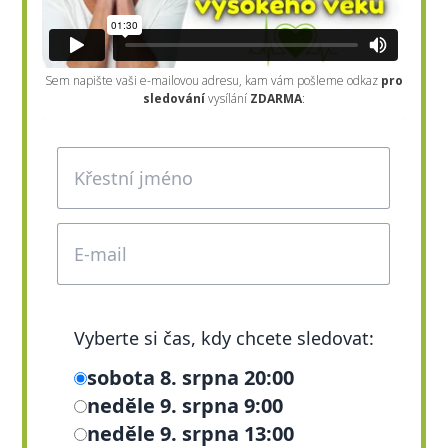
Sem napište vaši e-mailovou adresu, kam vám pošleme odkaz
pro
sledování
vysílání
ZDARMA
: