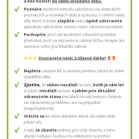
a bez bolestí
do velmi vysokého věku.
Poznáte
moderní metodu založenou na vědeckých
poznatcích a novinkách vědy a výzkumu z celého světa
díky které si trvale
zlepšíte
nebo
úplně odstraníte
jakoukoliv vaši bolest, nemoc nebo zdravotní problém.
Pochopíte
, proč váš konkrétní zdravotní problém
přetrvává, proč na něj nemusí zabírat léčba, terapie ani
operace nebo jiný lékařský zákrok.
Dostanete navíc 2 úžasné dárky!
Najdete
zásadní klíč k vašemu plnému zdraví do velmi
vysokého věku.
Zjistíte,
že
vůbec nezáleží
na tom
, kolik je vám let
a vůbec
nezáleží
na tom,
v jakém jste aktuální
zdravotním stavu
(nezáleží na vaší nemoci, bolesti,
na zdravotním problému, ani na případné
(ne)pohyblivosti).
Vrátíte se
ke všem aktivitám, které vás máte ráda
a baví vás.
A taky
se zbavíte
jednou pro vždy strachu z toho,
abyste nebyla v budoucnu odkázaná na pomoc