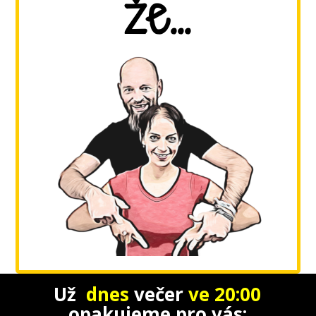
že...
Už
dnes
večer
ve 20:00
opakujeme
pro vás: