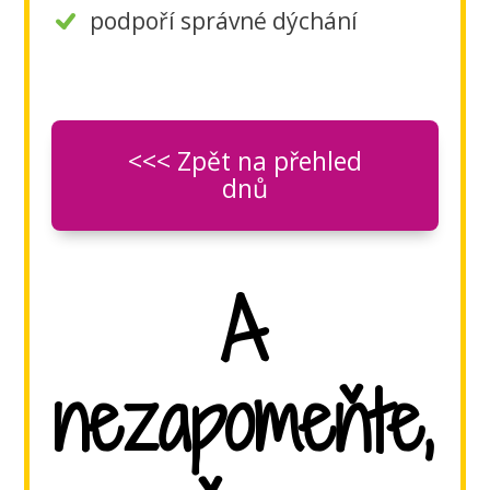
podpoří správné dýchání
<<< Zpět na přehled
dnů
A
nezapomeňte,