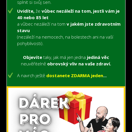
splnit si svůj sen.
Uvidíte,
že
vůbec nezáleží na tom, jestli vám je
40 nebo 85 let
a vůbec nezáleží na tom
v jakém jste zdravotním
stavu
(nezáleží na nemocech,
na bolestech
ani na vaší
pohyblivosti).
Objevíte
taky, jak má jen jedna
jediná věc
neuvěřitelně
obrovský vliv na vaše zdraví.
A navrch ještě
dostanete ZDARMA jeden
...