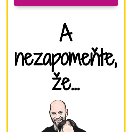
A
nezapomeňte,
že...