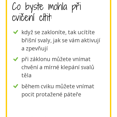
Co byste mohla při
cvičení cítit:
když se zakloníte, tak ucítíte
břišní svaly, jak se vám aktivují
a zpevňují
při záklonu můžete vnímat
chvění a mírné klepání svalů
těla
během cviku můžete vnímat
pocit protažené páteře