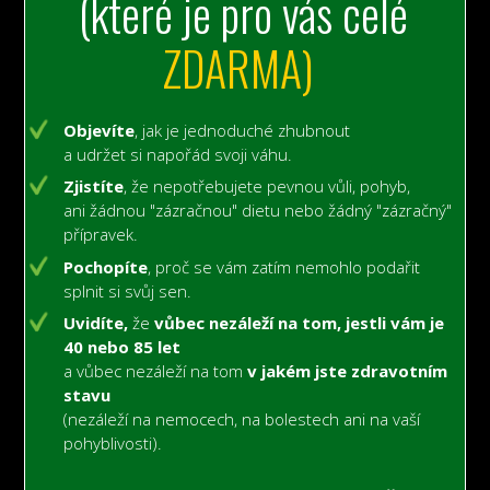
(které je pro vás celé
ZDARMA)
Objevíte
, jak je jednoduché zhubnout
a udržet si napořád svoji váhu.
Zjistíte
, že nepotřebujete pevnou vůli, pohyb,
ani žádnou "zázračnou" dietu nebo žádný "zázračný"
přípravek.
Pochopíte
, proč se vám zatím nemohlo podařit
splnit si svůj sen.
Uvidíte,
že
vůbec nezáleží na tom, jestli vám je
40 nebo 85 let
a vůbec nezáleží na tom
v jakém jste zdravotním
stavu
(nezáleží na nemocech,
na bolestech
ani na vaší
pohyblivosti).