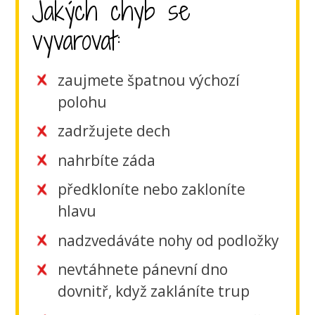
Jakých chyb se
vyvarovat:
zaujmete špatnou výchozí
polohu
zadržujete dech
nahrbíte záda
předkloníte nebo zakloníte
hlavu
nadzvedáváte nohy od podložky
nevtáhnete pánevní dno
dovnitř, když zakláníte trup