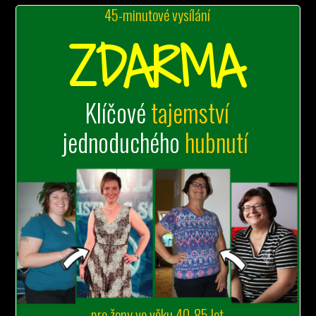
45-minutové vysílání
ZDARMA
Klíčové
tajemství
jednoduchého
hubnutí
pro ženy ve věku 40-85 let