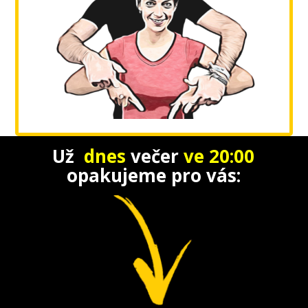
Už
dnes
večer
ve 20:00
opakujeme
pro vás: