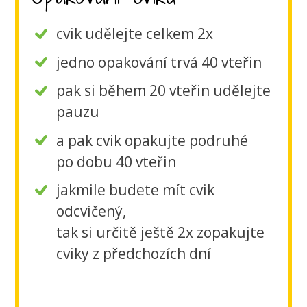
cvik udělejte celkem 2x
jedno opakování trvá 40 vteřin
pak si během 20 vteřin udělejte
pauzu
a pak cvik opakujte podruhé
po dobu 40 vteřin
jakmile budete mít cvik
odcvičený,
tak si určitě ještě 2x zopakujte
cviky z předchozích dní