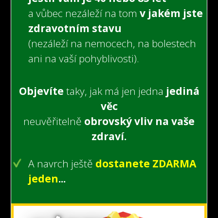
a vůbec nezáleží na tom
v jakém jste
zdravotním stavu
(nezáleží na nemocech,
na bolestech
ani na vaší pohyblivosti).
Objevíte
taky, jak má jen jedna
jediná
věc
neuvěřitelně
obrovský vliv na vaše
zdraví.
A navrch ještě
dostanete ZDARMA
jeden
...