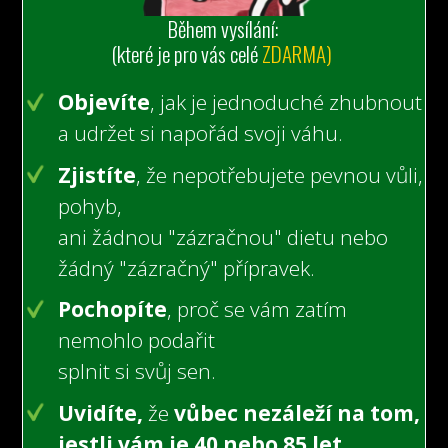
Během vysílání:
(které je pro vás celé
ZDARMA)
Objevíte
, jak je jednoduché zhubnout
a udržet si napořád svoji váhu.
Zjistíte
, že nepotřebujete pevnou vůli,
pohyb,
ani žádnou "zázračnou" dietu nebo
žádný "zázračný" přípravek.
Pochopíte
, proč se vám zatím
nemohlo podařit
splnit si svůj sen.
Uvidíte,
že
vůbec nezáleží na tom,
jestli vám je 40 nebo 85 let