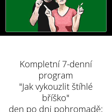
Kompletní 7-denní
program
"Jak vykouzlit štíhlé
bříško"
den po dni pohromadě: