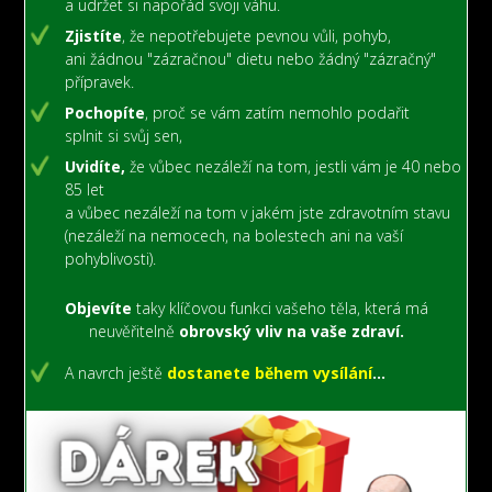
a udržet si napořád svoji váhu.
Zjistíte
, že nepotřebujete pevnou vůli, pohyb,
ani žádnou "zázračnou" dietu nebo žádný "zázračný"
přípravek.
Pochopíte
, proč se vám zatím nemohlo podařit
splnit si svůj sen,
Uvidíte,
že vůbec nezáleží na tom, jestli vám je 40 nebo
85 let
a vůbec nezáleží na tom v jakém jste zdravotním stavu
(nezáleží na nemocech,
na bolestech
ani na vaší
pohyblivosti).
Objevíte
taky klíčovou funkci vašeho těla, která má
neuvěřitelně
obrovský vliv na vaše zdraví.
A navrch ještě
dostanete během vysílání
...