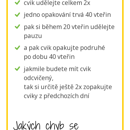
cvik udělejte celkem 2x
jedno opakování trvá 40 vteřin
pak si během 20 vteřin udělejte
pauzu
a pak cvik opakujte podruhé
po dobu 40 vteřin
jakmile budete mít cvik
odcvičený,
tak si určitě ještě 2x zopakujte
cviky z předchozích dní
Jakých chyb se