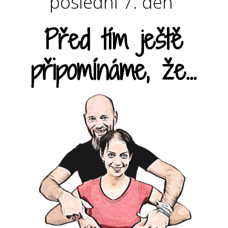
poslední 7. den
Před tím ještě
připomínáme, že...