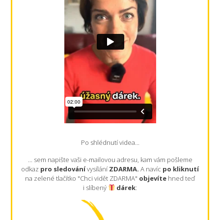
Po shlédnutí videa...
... sem napište vaši e-mailovou adresu, kam vám pošleme
odkaz
pro sledování
vysílání
ZDARMA.
A navíc
po kliknutí
na zelené tlačítko "Chci vidět ZDARMA"
objevíte
hned teď
i slíbený
dárek
: