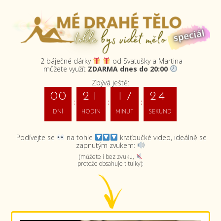
2 báječné dárky
od Svatušky a Martina
můžete využít
ZDARMA
dnes do 20:00
Zbývá ještě:
3
0
0
2
1
1
7
2
DNÍ
HODIN
MINUT
SEKUND
Podívejte se
na tohle
kraťoučké video, ideálně se
zapnutým zvukem:
(můžete i bez zvuku,
protože obsahuje titulky):