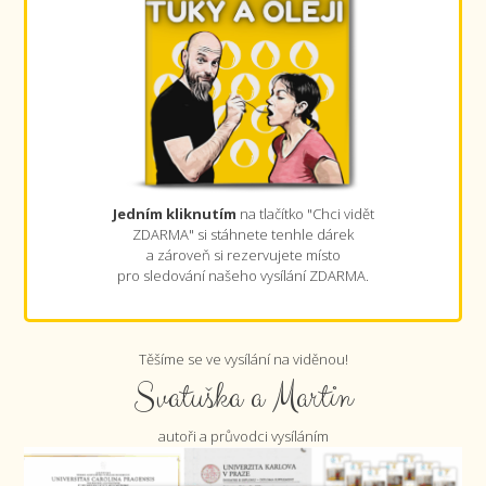
Jedním kliknutím
na tlačítko "Chci vidět
ZDARMA" si stáhnete tenhle dárek
a zároveň si rezervujete místo
pro sledování našeho vysílání ZDARMA.
Těšíme se ve vysílání na viděnou!
Svatuška a Martin
autoři a průvodci vysíláním