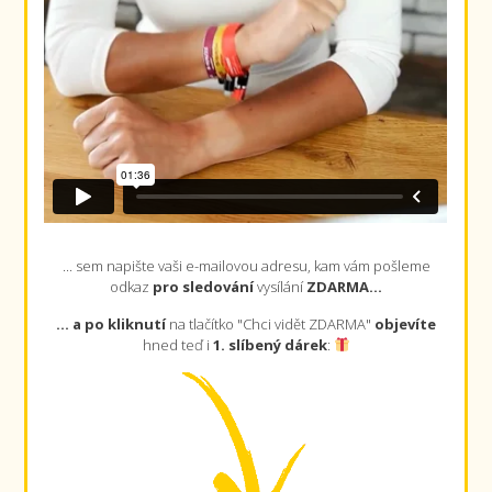
... sem napište vaši e-mailovou adresu, kam vám pošleme
odkaz
pro sledování
vysílání
ZDARMA...
... a po kliknutí
na tlačítko "Chci vidět ZDARMA"
objevíte
hned teď i
1. slíbený
dárek
: