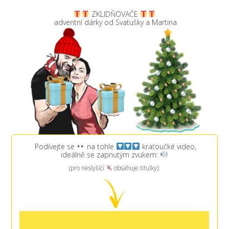
ZKLIDŇOVAČE
adventní dárky od Svatušky a Martina
Podívejte se
na tohle
kraťoučké video,
ideálně se zapnutým zvukem:
(pro neslyšící
obsahuje titulky):