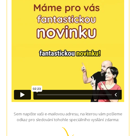
Sem napište vaši e-mailovou adresu, na kterou vám pošleme
odkaz pro sledování tohohle speciálního vysílání zdarma: