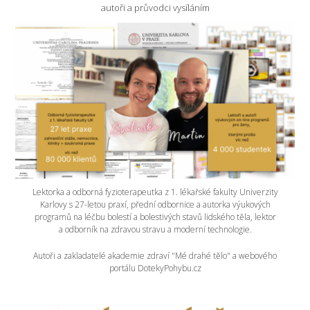
autoři a průvodci vysíláním
Lektorka a odborná fyzioterapeutka z 1. lékařské fakulty Univerzity
Karlovy s 27-letou praxí, přední odbornice a autorka výukových
programů na léčbu bolestí a bolestivých stavů lidského těla, lektor
a odborník na zdravou stravu a moderní technologie.
Autoři a zakladatelé akademie zdraví "Mé drahé tělo" a webového
portálu DotekyPohybu.cz