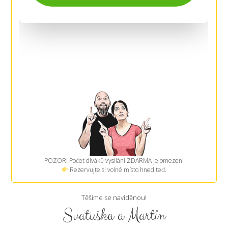
POZOR! Počet diváků vysílání ZDARMA je omezen!
Rezervujte si volné místo hned teď.
Těšíme se naviděnou!
Svatuška a Martin