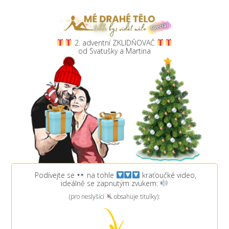
2. adventní ZKLIDŇOVAČ
od Svatušky a Martina
Podívejte se
na tohle
kraťoučké video,
ideálně se zapnutým zvukem:
(pro neslyšící
obsahuje titulky):