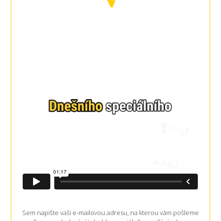
Sem napište vaši e-mailovou adresu, na kterou vám pošleme