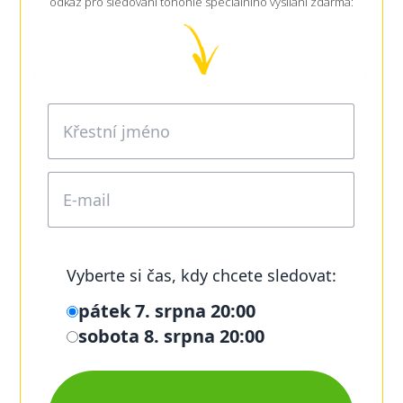
odkaz pro sledování tohohle speciálního vysílání zdarma: