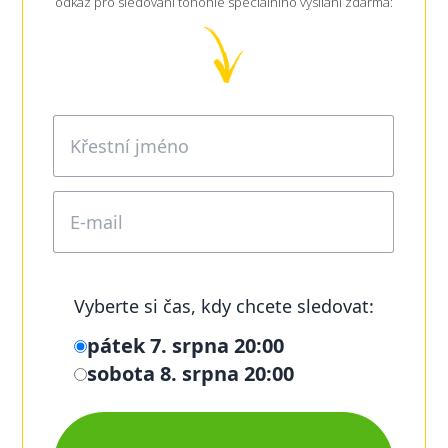
odkaz pro sledování tohohle speciálního vysílání zdarma: