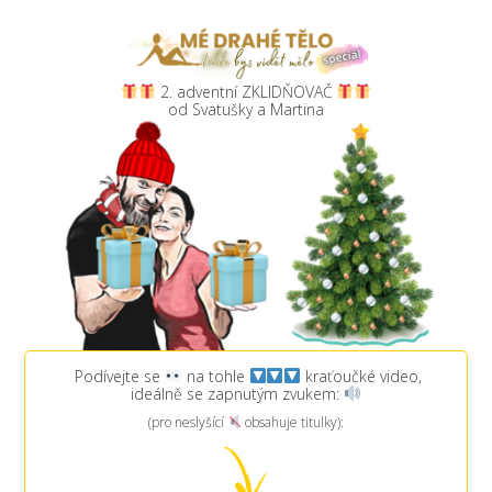
2. adventní ZKLIDŇOVAČ
od Svatušky a Martina
Podívejte se
na tohle
kraťoučké video,
ideálně se zapnutým zvukem:
(pro neslyšící
obsahuje titulky):