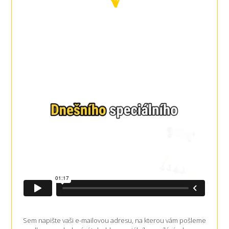
Sem napište vaši e-mailovou adresu, na kterou vám pošleme