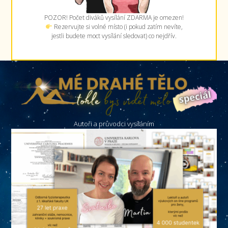
POZOR! Počet diváků vysílání ZDARMA je omezen!
Rezervujte si volné místo (i pokud zatím nevíte,
jestli budete moct vysílání sledovat) co nejdřív.
Autoři a průvodci vysíláním