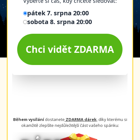
Během vysílání
dostanete
ZDARMA dárek
, díky kterému si
okamžitě zlepšíte nejdůležitější část vašeho spánku: