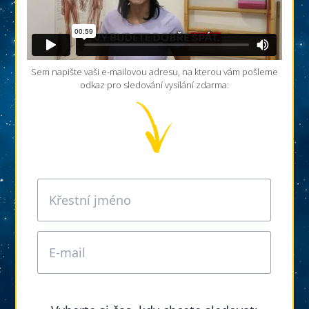
Sem napište vaši e-mailovou adresu, na kterou vám pošleme
odkaz pro sledování vysílání zdarma: