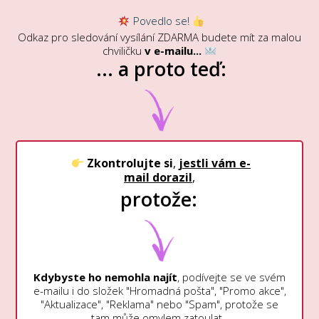
Povedlo se!
Odkaz pro sledování vysílání ZDARMA budete mít za malou
chviličku
v e-mailu...
... a proto teď:
Zkontrolujte si
,
jestli vám e-
mail dorazil
,
protože:
Kdybyste ho nemohla najít
, podívejte se ve svém
e-mailu i do složek "Hromadná pošta", "Promo akce",
"Aktualizace", "Reklama" nebo "Spam", protože se
tam může omylem zatoulat.