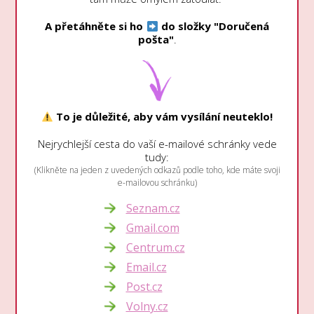
A přetáhněte si ho
do složky "Doručená
pošta"
.
To je důležité, aby vám vysílání neuteklo!
Nejrychlejší cesta do vaší e-mailové schránky vede
tudy:
(Klikněte na jeden z uvedených odkazů podle toho, kde máte svoji
e-mailovou schránku)
Seznam.cz
Gmail.com
Centrum.cz
Email.cz
Post.cz
Volny.cz