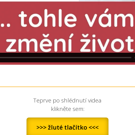
Teprve po shlédnutí videa
klikněte sem:
>>> žluté tlačítko <<<