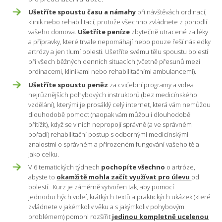
Ušetříte spoustu času a námahy
při návštěvách ordinací,
klinik nebo rehabilitací, protože všechno zvládnete z pohodlí
vašeho domova.
Ušetříte peníze
zbytečně utracené za léky
a přípravky, které trvale nepomáhají nebo pouze řeší následky
artrózy a jen tlumí bolesti. Ušetříte svému tělu spoustu bolestí
při všech běžných denních situacích (včetně přesunů mezi
ordinacemi, klinikami nebo rehabilitačními ambulancemi).
Ušetříte spoustu peněz
za cvičební programy a videa
nejrůznějších pohybových instruktorů (bez medicínského
vzdělání), kterými je prosáklý celý internet, která vám nemůžou
dlouhodobě pomoct (naopak vám můžou i dlouhodobě
přitížit), když se v nich nepropojí správně (a ve správném
pořadí) rehabilitační postup s odbornými medicínskými
znalostmi o správném a přirozeném fungování vašeho těla
jako celku.
V 6 tematických týdnech
pochopíte všechno
o artróze,
abyste to
okamžitě mohla začít využívat pro úlevu
od
bolestí. Kurz je záměrně vytvořen tak, aby pomocí
jednoduchých videí, krátkých textů a praktických ukázek (které
zvládnete v jakémkoliv věku a s jakýmkoliv pohybovým
problémem) pomohl rozšířit
jedinou kompletně ucelenou