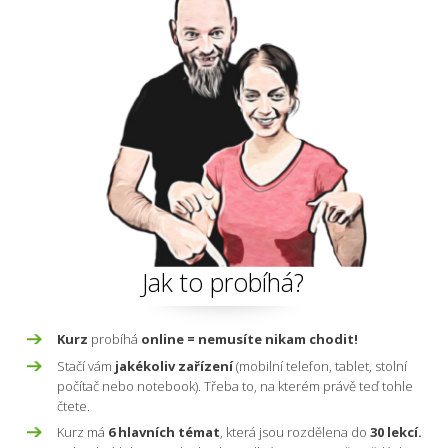
Jak to probíhá?
Kurz
probíhá
online = nemusíte nikam chodit!
Stačí vám
jakékoliv zařízení
(mobilní telefon, tablet, stolní
počítač nebo notebook). Třeba to, na kterém právě teď tohle
čtete.
Kurz má
6 hlavních témat
, která jsou rozdělena do
30 lekcí.