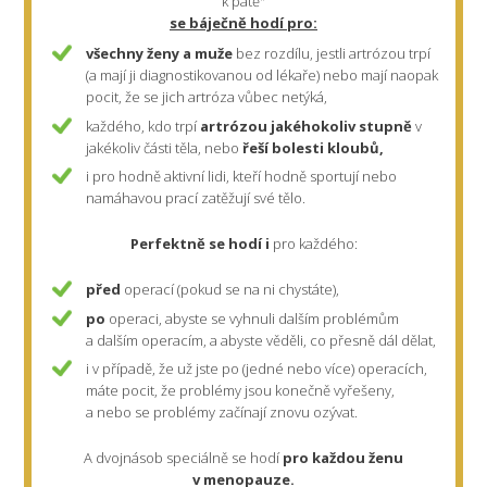
k patě"
se báječně hodí pro:
všechny ženy a muže
bez rozdílu, jestli artrózou trpí
(a mají ji diagnostikovanou od lékaře) nebo mají naopak
pocit, že se jich artróza vůbec netýká,
každého, kdo trpí
artrózou jakéhokoliv stupně
v
jakékoliv části těla, nebo
řeší
bolesti kloubů,
i pro hodně aktivní lidi, kteří hodně sportují nebo
namáhavou prací zatěžují své tělo.
Perfektně se hodí i
pro každého:
před
operací (pokud se na ni chystáte),
po
operaci, abyste se vyhnuli dalším problémům
a dalším operacím, a abyste věděli, co přesně dál dělat,
i v případě, že už jste po (jedné nebo více) operacích,
máte pocit, že problémy jsou konečně vyřešeny,
a nebo se problémy začínají znovu ozývat.
A dvojnásob speciálně se hodí
pro každou ženu
v menopauze.