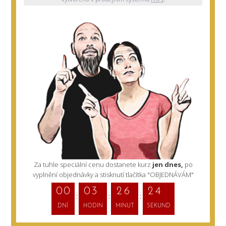
Za tuhle speciální cenu dostanete kurz
jen dnes,
po
vyplnění objednávky a stisknutí tlačítka "OBJEDNÁVÁM"
0
0
0
3
2
6
2
3
DNÍ
HODIN
MINUT
SEKUND