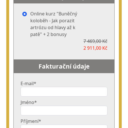
Online kurz "Buněčný
koloběh - Jak porazit
artrózu od hlavy až k
patě" + 2 bonusy
7 469,00 Kč
2 911,00 Kč
Fakturační údaje
E-mail*
Jméno*
Příjmení*