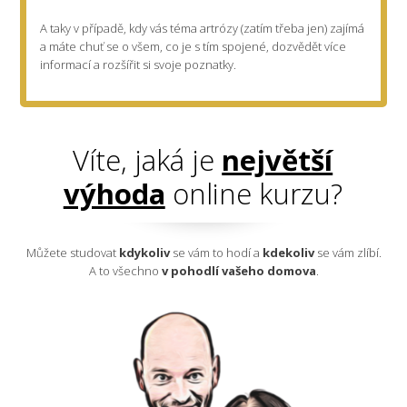
A taky v případě, kdy vás téma artrózy (zatím třeba jen) zajímá
a máte chuť se o všem, co je s tím spojené, dozvědět více
informací a rozšířit si svoje poznatky.
Víte, jaká je
největší
výhoda
online kurzu?
Můžete studovat
kdykoliv
se vám to hodí a
kdekoliv
se vám zlíbí.
A to všechno
v pohodlí vašeho domova
.