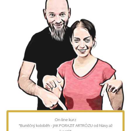
On-line kurz
"Buněčný koloběh - JAK PORAZIT ARTRÓZU od hlavy až