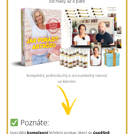
od hlavy až k patě
kompletní, jednoduchý a srozumitelný návod,
ve kterém:
Poznáte:
Speciální
komplexní
léčebný postup, který se
úspěšně