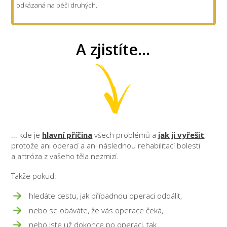
odkázaná na péči druhých.
A zjistíte...
... kde je
hlavní příčina
všech problémů a
jak ji vyřešit
,
protože ani operací a ani následnou rehabilitací bolesti
a artróza z vašeho těla nezmizí.
Takže pokud:
hledáte cestu, jak případnou operaci oddálit,
nebo se obáváte, že vás operace čeká,
nebo jste už dokonce po operaci, tak...