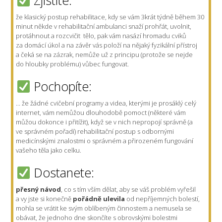
Zjistíte:
že klasický postup rehabilitace, kdy se vám 3krát týdně během 30
minut někde v rehabilitační ambulanci snaží prohřát, uvolnit,
protáhnout a rozcvičit tělo, pak vám nasází hromadu cviků
za domácí úkol a na závěr vás položí na nějaký fyzikální přístroj
a čeká se na zázrak, nemůže už z principu (protože se nejde
do hloubky problému) vůbec fungovat.
Pochopíte:
... že žádné cvičební programy a videa, kterými je prosáklý celý
internet, vám nemůžou dlouhodobě pomoct (některé vám
můžou dokonce i přitížit), když se v nich nepropojí správně (a
ve správném pořadí) rehabilitační postup s odbornými
medicínskými znalostmi o správném a přirozeném fungování
vašeho těla jako celku.
Dostanete:
přesný návod
, co s tím vším dělat, aby se váš problém vyřešil
a vy jste si konečně
pořádně ulevila
od nepříjemných bolestí,
mohla se vrátit ke svým oblíbeným činnostem a nemusela se
obávat, že jednoho dne skončíte s obrovskými bolestmi