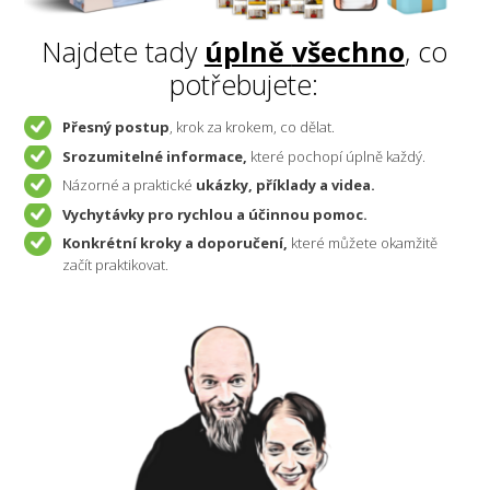
Najdete tady
úplně
všechno
, co
potřebujete:
Přesný postup
, krok za krokem, co dělat.
Srozumitelné informace,
které pochopí úplně každý.
Názorné a praktické
ukázky, příklady a videa.
Vychytávky pro rychlou a účinnou pomoc.
Konkrétní kroky a doporučení,
které můžete okamžitě
začít praktikovat.