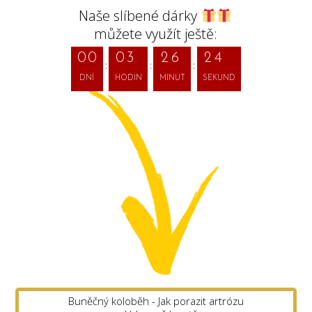
Naše slíbené dárky
2
můžete využít ještě:
0
0
0
3
2
6
2
3
DNÍ
HODIN
MINUT
SEKUND
Buněčný koloběh - Jak porazit artrózu