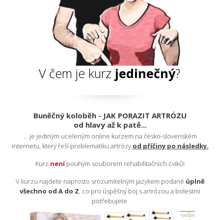
V čem je kurz
jedinečný
?
Buněčný koloběh - JAK PORAZIT ARTRÓZU
od hlavy až k patě...
... je jediným uceleným online kurzem na česko-slovenském
internetu, který řeší problematiku artrózy
od příčiny po následky.
Kurz
nen
í
pouhým souborem rehabilitačních cviků!
V kurzu najdete naprosto srozumitelným jazykem podané
úplně
všechno od A do Z
, co pro úspěšný boj s artrózou a bolestmi
potřebujete.