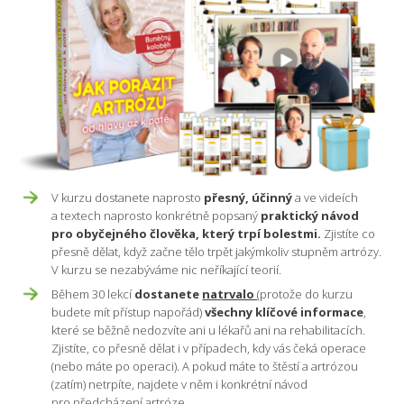
V kurzu dostanete naprosto
přesný, účinný
a ve videích
a textech naprosto konkrétně popsaný
praktický návod
pro obyčejného člověka, který trpí bolestmi.
Zjistíte co
přesně dělat, když začne tělo trpět jakýmkoliv stupněm artrózy.
V kurzu se nezabýváme nic neříkající teorií.
Během 30 lekcí
dostanete
natrvalo
(protože do kurzu
budete mít přístup napořád)
všechny klíčové informace
,
které se běžně nedozvíte ani u lékařů ani na rehabilitacích.
Zjistíte, co přesně dělat i v případech, kdy vás čeká operace
(nebo máte po operaci). A pokud máte to štěstí a artrózou
(zatím) netrpíte, najdete v něm i konkrétní návod
pro předcházení artróze.