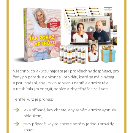
Všechno, co v kurzu najdete je i pro
všechny dospívající,
pro
ženy po porodu
a dokonce i pro děti, které se málo hýbají
a jsou obézní, aby jim v budoucnu neničila artróza těla
a neubírala jim energii, peníze a zbytečný čas ze života.
Tenhle kurz je pro vás:
jak v případě, kdy chcete, aby se vám artróza vyhnula
obloukem,
tak v případě, kdy se chcete artrózy jednou provždy
zbavit.