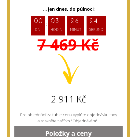
... jen dnes,
do půlnoci
:
0
0
0
3
2
6
2
3
DNÍ
HODIN
MINUT
SEKUND
7 469 Kč
2 911 Kč
Pro objednání za tuhle cenu vyplňte objednávku tady
a stiskněte tlačítko "Objednávám":
Položky a ceny