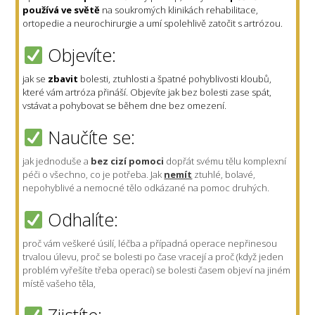
používá ve světě
na soukromých klinikách rehabilitace,
ortopedie a neurochirurgie a umí spolehlivě zatočit s artrózou.
Objevíte:
jak se
zbavit
bolesti, ztuhlosti a špatné pohyblivosti kloubů,
které vám artróza přináší. Objevíte jak bez bolesti zase spát,
vstávat a pohybovat se během dne bez omezení.
Naučíte se:
jak jednoduše a
bez cizí pomoci
dopřát svému tělu komplexní
péči o všechno, co je potřeba. Jak
nemít
ztuhlé, bolavé,
nepohyblivé a nemocné tělo odkázané na pomoc druhých.
Odhalíte:
proč vám veškeré úsilí, léčba a případná operace nepřinesou
trvalou úlevu, proč se bolesti po čase vracejí a proč (když jeden
problém vyřešíte třeba operací) se bolesti časem objeví na jiném
místě vašeho těla,