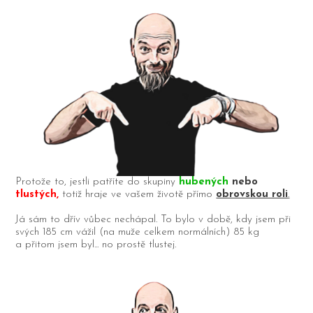
Protože to, jestli patříte do skupiny
hubených
nebo
tlustých,
totiž hraje ve vašem životě přímo
obrovskou roli
.
Já sám to dřív vůbec nechápal. To bylo v době, kdy jsem při
svých 185 cm vážil (na muže celkem normálních) 85 kg
a přitom jsem byl... no prostě tlustej.