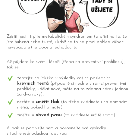
Zjistit, jestli trpíte metabolickým syndromem (a přijít na to, že
jste hubená nebo tlustá, i když na to na první pohled vůbec
nevypadáte) je docela jednoduché:
Až půjdete ke svému lékaři (třeba na preventivní prohlídku),
tak se:
zeptejte na jakékoliv výsledky vašich posledních
krevních testů
(případně si nechte v rámci preventivní
prohlídky, udělat nové, máte na to zdarma nárok jednou
za dva roky),
nechte si
změřit tlak
(to třeba zvládnete i na domácím
měřiči, pokud ho máte)
změřte si
obvod pasu
(to zvládnete určitě sama).
A pak se podívejte sem a porovnejte své výsledky
s touhle jednoduchou tabulkou: