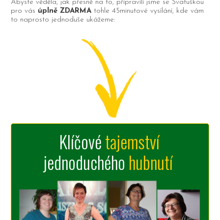
Abyste věděla, jak přesně na to, připravili jsme se Svatuškou
pro vás
úplně ZDARMA
tohle 45minutové vysílání, kde vám
to naprosto jednoduše ukážeme:
Klíčové
tajemství
jednoduchého
hubnutí