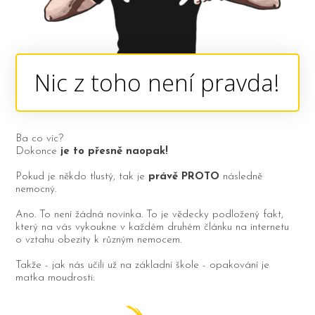
Nic z toho není pravda!
Ba co víc?
Dokonce
je to
přesně naopak!
Pokud je někdo tlustý, tak je
právě PROTO
následně
nemocný.
Ano. To není žádná novinka. To je vědecky podložený fakt,
který na vás vykoukne v každém druhém článku na internetu
o vztahu obezity k různým nemocem.
Takže - jak nás učili už na základní škole - opakování je
matka moudrosti: