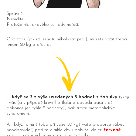
Správně!
Nevidíte.
Protože nic takového se tady neřeší.
Ono totiž (jak už jsem tu několikrát psal), můžete vážit třeba
jenom 50 kg a přesto...
... když se 3 z výše uvedených 5 hodnot z tabulky
týkají
i vás (a v případě krevního tlaku a obvodu pasu stačí
dokonce jen tyhle 2 hodnoty), pak trpíte metabolickým
syndromem.
A i když tomu (třeba při váze 50 kg) vaše proporce vůbec
neodpovídají, patříte v tuhle chvíli bohužel do té
červené
skupiny, o kterých jsme si říkali na začátku: