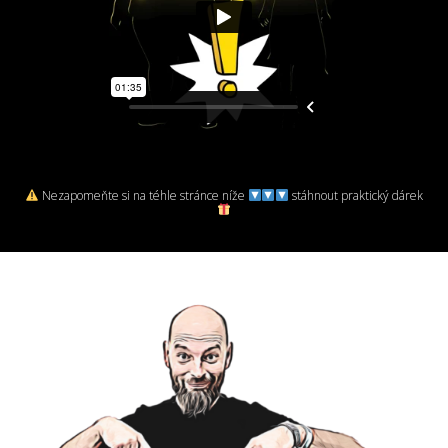
Nezapomeňte si na téhle stránce níže
stáhnout praktický dárek