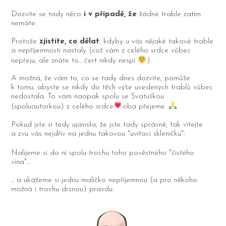
Dozvíte se tady něco
i v případě, že
žádné trable zatím
nemáte.
Protože
zjistíte, co dělat
, kdyby u vás nějaké takové trable
a nepříjemnosti nastaly (což vám z celého srdce vůbec
nepřeju, ale znáte to... čert nikdy nespí
).
A možná, že vám to, co se tady dnes dozvíte, pomůže
k tomu, abyste se nikdy do těch výše uvedených trablů vůbec
nedostala. To vám naopak spolu se Svatuškou
(spoluautorkou) z celého srdce
oba přejeme.
Pokud jste si tedy ujasnila, že jste tady správně, tak vítejte
a zvu vás nejdřív na jednu takovou "uvítací skleničku":
Nalijeme si do ní spolu trochu toho pověstného "čistého
vína"...
... a ukážeme si jednu maličko nepříjemnou (a pro někoho
možná i trochu drsnou) pravdu: