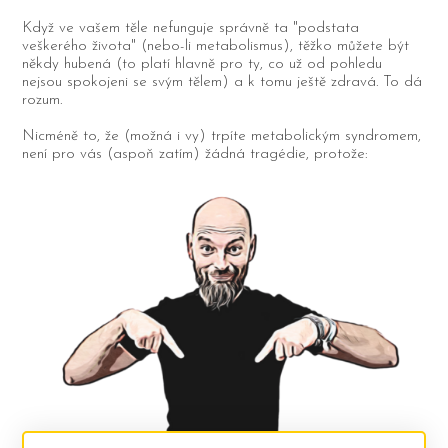
Když ve vašem těle nefunguje správně ta "podstata
veškerého života" (nebo-li metabolismus), těžko můžete být
někdy hubená (to platí hlavně pro ty, co už od pohledu
nejsou spokojeni se svým tělem) a k tomu ještě zdravá. To dá
rozum.
Nicméně to, že (možná i vy) trpíte metabolickým syndromem,
není pro vás (aspoň zatím) žádná tragédie, protože: