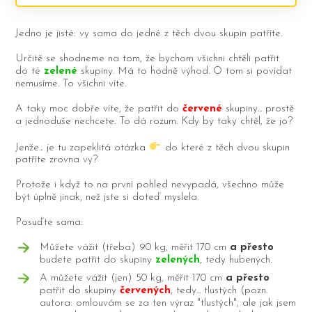
Jedno je jisté: vy sama do jedné z těch dvou skupin patříte.
Určitě se shodneme na tom, že bychom všichni chtěli patřit
do té
zelené
skupiny. Má to hodně výhod. O tom si povídat
nemusíme. To všichni víte.
A taky moc dobře víte, že patřit do
červené
skupiny... prostě
a jednoduše nechcete. To dá rozum. Kdy by taky chtěl, že jo?
Jenže... je tu zapeklitá otázka
do které z těch dvou skupin
patříte zrovna vy?
Protože i když to na první pohled nevypadá, všechno může
být úplně jinak, než jste si doteď myslela.
Posuďte sama:
Můžete vážit (třeba) 90 kg, měřit 170 cm
a přesto
budete patřit do skupiny
zelených
, tedy hubených.
A můžete vážit (jen) 50 kg, měřit 170 cm
a přesto
patřit do skupiny
červených
, tedy... tlustých (
pozn.
autora: omlouvám se za ten výraz "tlustých", ale jak jsem