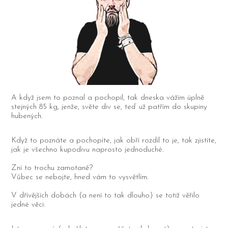
A když jsem to poznal a pochopil, tak dneska vážím úplně
stejných 85 kg, jenže, světe div se, teď už patřím do skupiny
hubených.
Když to poznáte a pochopíte, jak obří rozdíl to je, tak zjistíte,
jak je všechno kupodivu naprosto jednoduché.
Zní to trochu zamotaně?
Vůbec se nebojte, hned vám to vysvětlím.
V dřívějších dobách (a není to tak dlouho) se totiž věřilo
jedné věci: