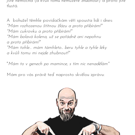
Jste nemocná (a kvůli tomu nemůžete zhubnout) a proto jste
tlustá.
A bohužel těmhle povídačkám věří spousta lidí i dnes:
"Mám rozhozenou štítnou žlázu a proto přibírám!"
"Mám cukrovku a proto přibírám!"
"Mám bolavá kolena, už se pořádně ani nepohnu
a proto přibírám!"
"Mám tohle… mám támhleto... beru tyhle a tyhle léky
a kvůli tomu mi nejde zhubnout!"
"
Mám to v genech po mamince, s tím nic nenadělám"
Mám pro vás právě teď naprosto skvělou zprávu: