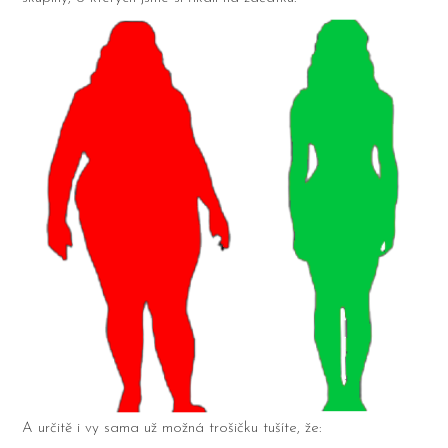
A určitě i vy sama už možná trošičku tušíte, že: