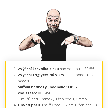
Zvýšení krevního tlaku
nad hodnotu 130/85.
Zvýšení triglyceridů v krvi
nad hodnotu 1,7
mmol/l.
Snížení hodnoty „hodného“ HDL-
cholesterolu
v krvi.
U mužů pod 1 mmol/l, u žen pod 1,3 mmol/l.
Obvod pasu
u mužů nad 102 cm, u žen nad 88