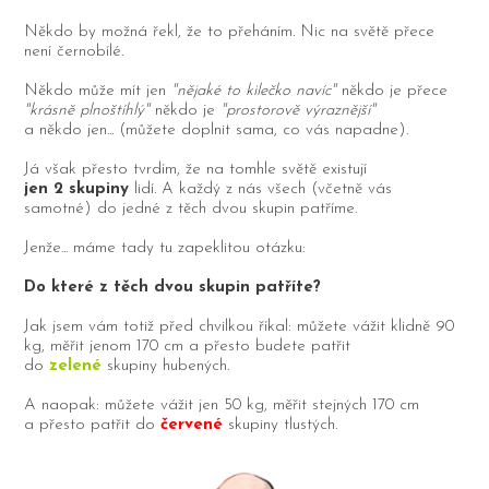
Někdo by možná řekl, že to přeháním. Nic na světě přece
není černobílé.
Někdo může mít jen
"nějaké to kilečko navíc"
někdo je přece
"krásně plnoštíhlý"
někdo je
"prostorově výraznější"
a někdo jen... (můžete doplnit sama, co vás napadne).
Já však přesto tvrdím, že na tomhle světě existují
jen 2 skupiny
lidí. A každý z nás všech (včetně vás
samotné) do jedné z těch dvou skupin patříme.
Jenže... máme tady tu zapeklitou otázku:
Do které z těch dvou skupin patříte?
Jak jsem vám totiž před chvilkou říkal: můžete vážit klidně 90
kg, měřit jenom 170 cm a přesto budete patřit
do
zelené
skupiny hubených.
A naopak: můžete vážit jen 50 kg, měřit stejných 170 cm
a přesto patřit do
červené
skupiny tlustých.