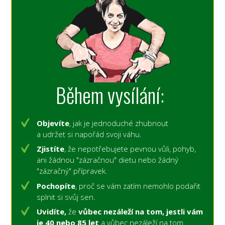
Během vysílání:
Objevíte
, jak je jednoduché zhubnout
a udržet si napořád svoji váhu.
Zjistíte
, že nepotřebujete pevnou vůli, pohyb,
ani žádnou "zázračnou" dietu nebo žádný
"zázračný" přípravek.
Pochopíte
, proč se vám zatím nemohlo podařit
splnit si svůj sen.
Uvidíte,
že
vůbec nezáleží na tom, jestli vám
je 40 nebo 85 let
a vůbec nezáleží na tom