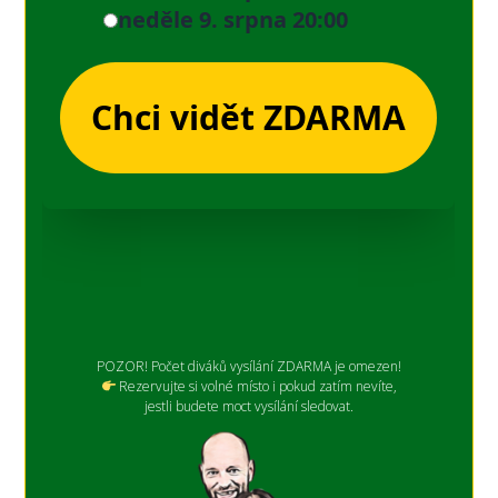
POZOR! Počet diváků vysílání ZDARMA je omezen!
Rezervujte si volné místo i pokud zatím nevíte,
jestli budete moct vysílání sledovat.