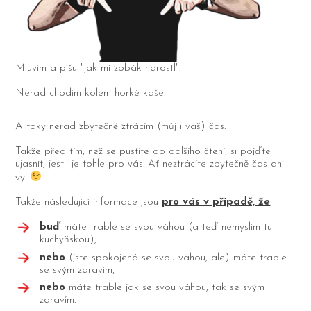
Mluvím a píšu "jak mi zobák narostl".
Nerad chodím kolem horké kaše.
A taky nerad zbytečně ztrácím (můj i váš) čas.
Takže před tím, než se pustíte do dalšího čtení, si pojďte
ujasnit, jestli je tohle pro vás. Ať neztrácíte zbytečně čas ani
vy.
Takže následující informace jsou
pro vás v případě, že
:
buď
máte trable se svou váhou (a teď nemyslím tu
kuchyňskou),
nebo
(jste spokojená se svou váhou, ale) máte trable
se svým zdravím,
nebo
máte trable jak se svou váhou, tak se svým
zdravím.