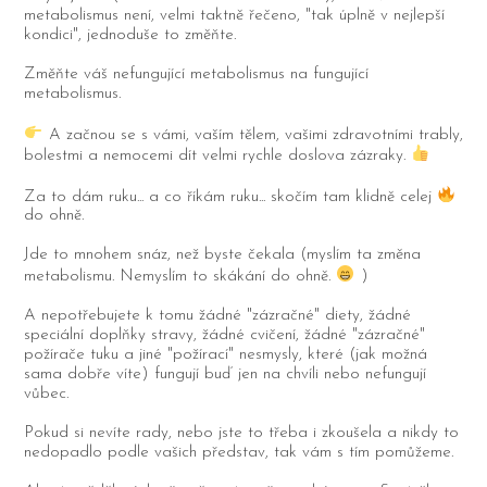
metabolismus není, velmi taktně řečeno, "tak úplně v nejlepší
kondici", jednoduše to změňte.
Změňte váš nefungující metabolismus na fungující
metabolismus.
A začnou se s vámi, vaším tělem, vašimi zdravotními trably,
bolestmi a nemocemi dít velmi rychle doslova zázraky.
Za to dám ruku... a co říkám ruku... skočím tam klidně celej
do ohně.
Jde to mnohem snáz, než byste čekala (myslím ta změna
metabolismu. Nemyslím to skákání do ohně.
)
A nepotřebujete k tomu žádné "zázračné" diety, žádné
speciální doplňky stravy, žádné cvičení, žádné "zázračné"
požírače tuku a jiné "požírací" nesmysly, které (jak možná
sama dobře víte) fungují buď jen na chvíli nebo nefungují
vůbec.
Pokud si nevíte rady, nebo jste to třeba i zkoušela a nikdy to
nedopadlo podle vašich představ, tak vám s tím pomůžeme.