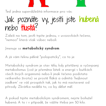
Teď jedna superdůležitá informace pro vás:
Jak poznáte vy, jestli jste
hubená
nebo
tlustá
?
Záleží na tom, jestli trpíte jednou, v uvozovkách řečeno,
"nemocí" která však vůbec nebolí.
Jmenuje se
metabolický syndrom
:
A já vám řeknu pěkně "polopaticky", co to je:
Metabolický syndrom je stav těla, kdy přetížený a vyčerpaný
metabolismus (což je přeměna látek a energií v buňkách
všech živých organismů nebo-li jinak řečeno podstata
veškerého života) se prostě fláká a odmítá “hejbnout
zadkem” ve váš prospěch tak, jak to má nastavené od
přírody. Zkrátka nedělá to, co by dělat měl.
A pokud trpíte metabolickým syndromem, nejste bohužel
hubená. A to i v případě, že vážíte třeba jen 50 kilo.