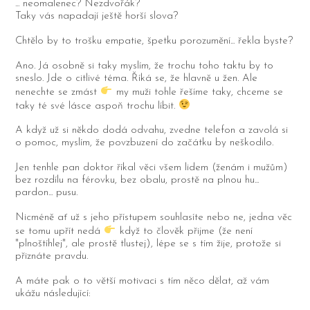
... neomalenec? Nezdvořák?
Taky vás napadají ještě horší slova?
Chtělo by to trošku empatie, špetku porozumění... řekla byste?
Ano. Já osobně si taky myslím, že trochu toho taktu by to
sneslo. Jde o citlivé téma. Říká se, že hlavně u žen. Ale
nenechte se zmást
my muži tohle řešíme taky, chceme se
taky té své lásce aspoň trochu líbit.
A když už si někdo dodá odvahu, zvedne telefon a zavolá si
o pomoc, myslím, že povzbuzení do začátku by neškodilo.
Jen tenhle pan doktor říkal věci všem lidem (ženám i mužům)
bez rozdílu na férovku, bez obalu, prostě na plnou hu...
pardon... pusu.
Nicméně ať už s jeho přístupem souhlasíte nebo ne, jedna věc
se tomu upřít nedá
když to člověk přijme (že není
"plnoštíhlej", ale prostě tlustej), lépe se s tím žije, protože si
přiznáte pravdu.
A máte pak o to větší motivaci s tím něco dělat, až vám
ukážu následující: