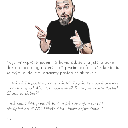
Kdysi mi vyprávěl jeden můj kamarád, že zná jistého pana
doktora, dietologa, který si při prvním telefonickém kontaktu
se svými budoucími pacienty povídá nějak takhle:
"
…tak silnější postavu, pane, říkáte? To jako že hodně unesete
v posilovně, jo? Aha, tak neunesete? Takže jste prostě tlustej?
Chápu to dobře?"
".
..tak plnoštíhlá, paní, říkáte? To jako že nejste na půl,
ale úplně na PLNO štíhlá? Aha... takže nejste štíhlá...."
No...