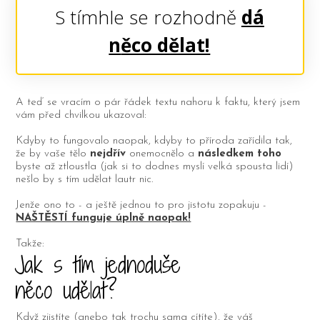
S tímhle se rozhodně
dá
n
ěco dělat!
A teď se vracím o pár řádek textu nahoru k faktu, který jsem
vám před chvilkou ukazoval:
Kdyby to fungovalo naopak, kdyby to příroda zařídila tak,
že by vaše tělo
nejdřív
onemocnělo a
následkem toho
byste až ztloustla (jak si to dodnes myslí velká spousta lidí)
nešlo by s tím udělat lautr nic.
Jenže ono to - a ještě jednou to pro jistotu zopakuju -
NAŠTĚSTÍ funguje úplně naopak!
Takže:
Jak s tím jednoduše
něco udělat?
Když zjistíte (anebo tak trochu sama cítíte), že váš