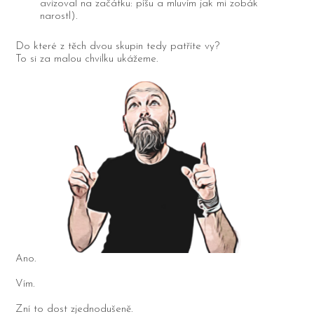
avizoval na začátku: píšu a mluvím jak mi zobák
narostl).
Do které z těch dvou skupin tedy patříte vy?
To si za malou chvilku ukážeme.
Ano.
Vím.
Zní to dost zjednodušeně.