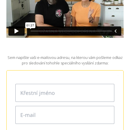
Sem napište vaši e-mailovou adresu, na kterou vám pošleme odkaz
pro sledování tohohle speciálního vysílání zdarma: