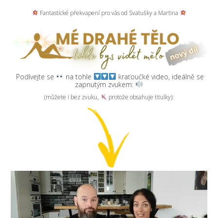
Fantastické překvapení pro vás od Svatušky a Martina
Podívejte se
na tohle
kraťoučké video, ideálně se
zapnutým zvukem:
(můžete i bez zvuku,
protože obsahuje titulky):