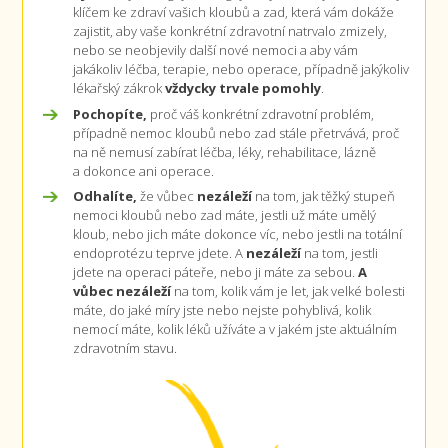
klíčem ke zdraví vašich kloubů a zad, která vám dokáže
zajistit, aby vaše konkrétní zdravotní natrvalo zmizely,
nebo se neobjevily další nové nemoci a aby vám
jakákoliv léčba, terapie, nebo operace, případně jakýkoliv
lékařský zákrok
vždycky trvale pomohly
.
Pochopíte,
proč váš konkrétní zdravotní problém,
případně nemoc kloubů nebo zad stále přetrvává, proč
na ně nemusí zabírat léčba, léky, rehabilitace, lázně
a dokonce ani operace.
Odhalíte,
že vůbec
nezáleží
na tom, jak těžký stupeň
nemoci kloubů nebo zad máte, jestli už máte umělý
kloub, nebo jich máte dokonce víc, nebo jestli na totální
endoprotézu teprve jdete. A
nezáleží
na tom, jestli
jdete na operaci páteře, nebo ji máte za sebou.
A
vůbec nezáleží
na tom, kolik vám je let, jak velké bolesti
máte, do jaké míry jste nebo nejste pohyblivá, kolik
nemocí máte, kolik léků užíváte a v jakém jste aktuálním
zdravotním stavu.