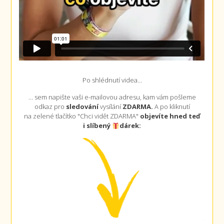
Po shlédnutí videa...
... sem napište vaši e-mailovou adresu, kam vám pošleme
odkaz pro
sledování
vysílání
ZDARMA.
A po kliknutí
na zelené tlačítko "Chci vidět ZDARMA"
objevíte hned teď
i slíbený
dárek: