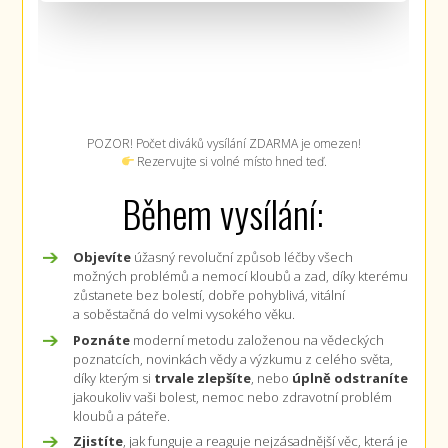
POZOR! Počet diváků vysílání ZDARMA je omezen!
Rezervujte si volné místo hned teď.
Během vysílání:
Objevíte
úžasný revoluční způsob léčby všech
možných problémů a nemocí kloubů a zad, díky kterému
zůstanete bez bolestí, dobře pohyblivá, vitální
a soběstačná do velmi vysokého věku.
Poznáte
moderní metodu založenou na vědeckých
poznatcích, novinkách vědy a výzkumu z celého světa,
díky kterým si
trvale zlepšíte
, nebo
úplně odstraníte
jakoukoliv vaši bolest, nemoc nebo zdravotní problém
kloubů a páteře.
Zjistíte
, jak funguje a reaguje nejzásadnější věc, která je