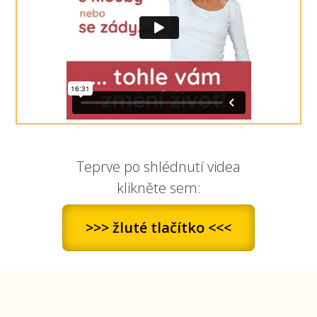
Teprve po shlédnutí videa
klikněte sem:
>>> žluté tlačítko <<<