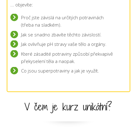
... objevíte:
Proč jste závislá na určitých potravinách
(třeba na sladkém).
Jak se snadno zbavíte těchto závislostí.
Jak ovlivňuje pH stravy vaše tělo a orgány.
Které zásadité potraviny způsobí překvapivě
překyselení těla a naopak.
Co jsou superpotraviny a jak je využít.
V čem je kurz unikátní?