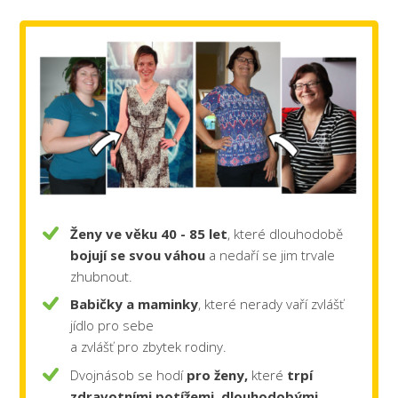
Ženy ve věku 40 - 85 let
, které dlouhodobě
bojují se svou váhou
a nedaří se jim trvale
zhubnout.
Babičky a maminky
, které nerady vaří zvlášť
jídlo pro sebe
a zvlášť pro zbytek rodiny.
Dvojnásob se hodí
pro ženy,
které
trpí
zdravotními potížemi, dlouhodobými