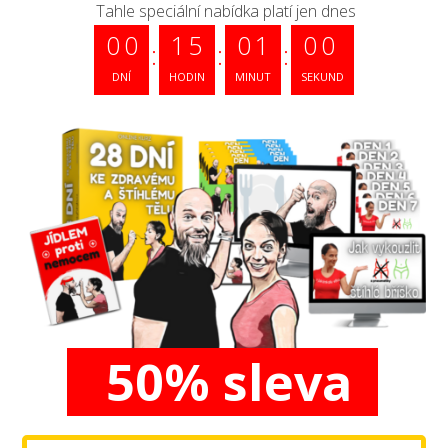
Tahle speciální nabídka platí jen dnes
0
0
1
5
0
0
5
9
DNÍ
HODIN
MINUT
SEKUND
50% sleva