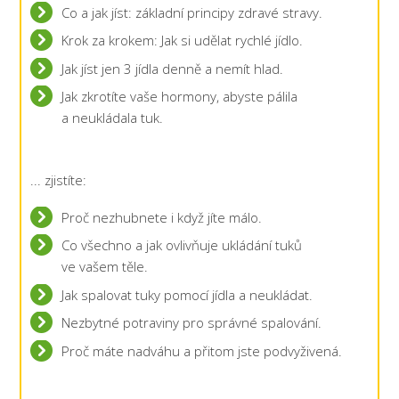
Co a jak jíst: základní principy zdravé stravy.
Krok za krokem: Jak si udělat rychlé jídlo.
Jak jíst jen 3 jídla denně a nemít hlad.
Jak zkrotíte vaše hormony, abyste pálila
a neukládala tuk.
... zjistíte:
Proč nezhubnete i když jíte málo.
Co všechno a jak ovlivňuje ukládání tuků
ve vašem těle.
Jak spalovat tuky pomocí jídla a neukládat.
Nezbytné potraviny pro správné spalování.
Proč máte nadváhu a přitom jste podvyživená.