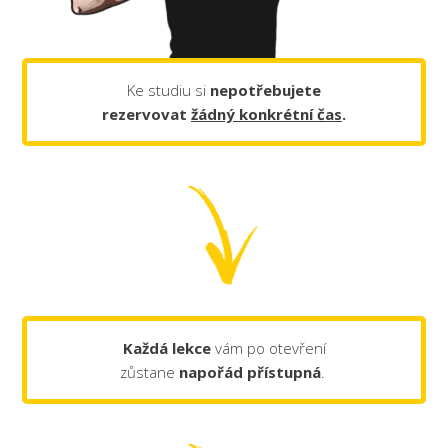
Ke studiu si
nepotřebujete
rezervovat
žádný konkrétní čas
.
Každá lekce
vám po otevření
zůstane
napořád
přístupná
.