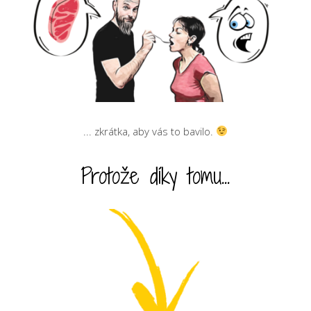
... zkrátka, aby vás to bavilo.
Protože díky tomu...