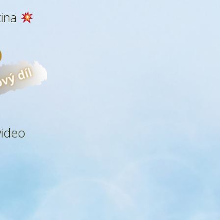
tina
video