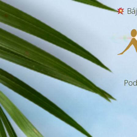
Báj
Podí