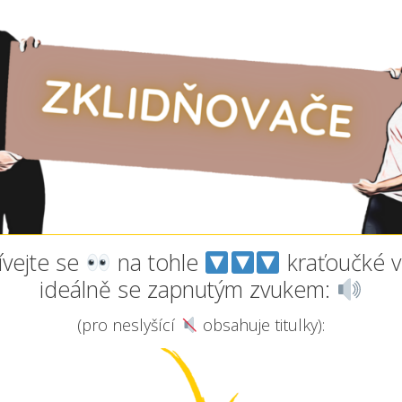
vejte se
na tohle
kraťoučké v
ideálně se zapnutým zvukem:
(pro neslyšící
obsahuje titulky):