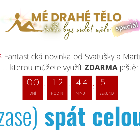
Fantastická novinka od Svatušky a Mart
... kterou můžete využít
ZDARMA
ještě:
4
9
0
0
1
2
4
4
DNÍ
HODIN
MINUT
SEKUND
zase)
spát celo
0
5