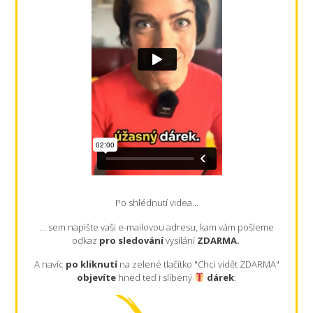
Po shlédnutí videa...
... sem napište vaši e-mailovou adresu, kam vám pošleme
odkaz
pro sledování
vysílání
ZDARMA.
A navíc
po kliknutí
na zelené tlačítko "Chci vidět ZDARMA"
objevíte
hned teď i slíbený
dárek
: