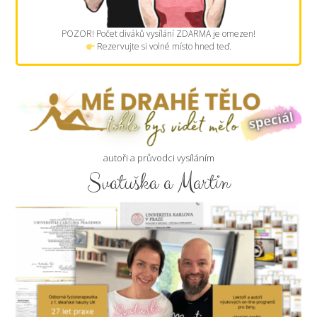
POZOR! Počet diváků vysílání ZDARMA je omezen!
Rezervujte si volné místo hned teď.
autoři a průvodci vysíláním
Svatuška a Martin