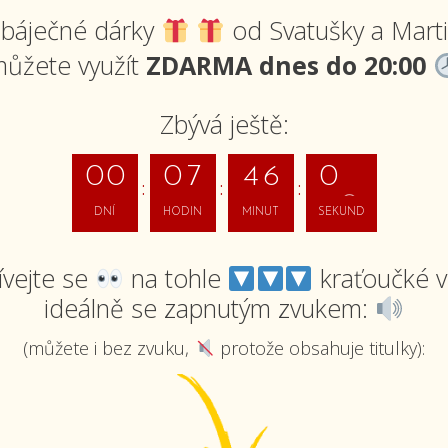
báječné dárky
od Svatušky a Mart
ůžete využít
ZDARMA
dnes do 20:00
Zbývá ještě:
7
0
0
0
7
4
6
0
DNÍ
HODIN
MINUT
SEKUND
8
vejte se
na tohle
kraťoučké v
ideálně se zapnutým zvukem:
(můžete i bez zvuku,
protože obsahuje titulky):