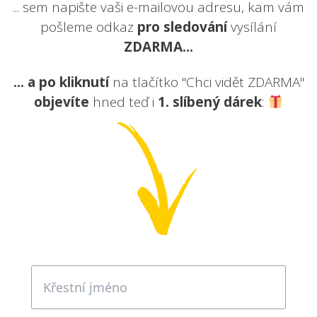
... sem napište vaši e-mailovou adresu, kam vám
pošleme odkaz
pro sledování
vysílání
ZDARMA...
... a po kliknutí
na tlačítko "Chci vidět ZDARMA"
objevíte
hned teď i
1. slíbený
dárek
: