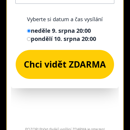
POZOR! Počet diváků vysílání ZDARMA je omezen!