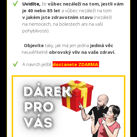
Uvidíte,
že
vůbec nezáleží na tom, jestli vám
je 40 nebo 85 let
a vůbec nezáleží na tom
v jakém jste zdravotním stavu
(nezáleží
na nemocech, na bolestech ani na vaší
pohyblivosti).
Objevíte
taky, jak má jen jedna
jediná věc
neuvěřitelně
obrovský vliv na vaše zdraví.
A navrch ještě
dostanete ZDARMA: