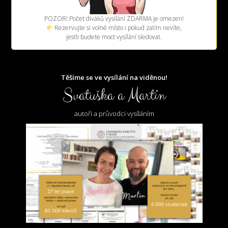
POZOR! Počet diváků vysílání ZDARMA je omezen!
Rezervujte si volné místo i pokud zatím nevíte,
jestli budete moct vysílání sledovat.
Těšíme se ve vysílání na viděnou!
Svatuška a Martin
autoři a průvodci vysíláním