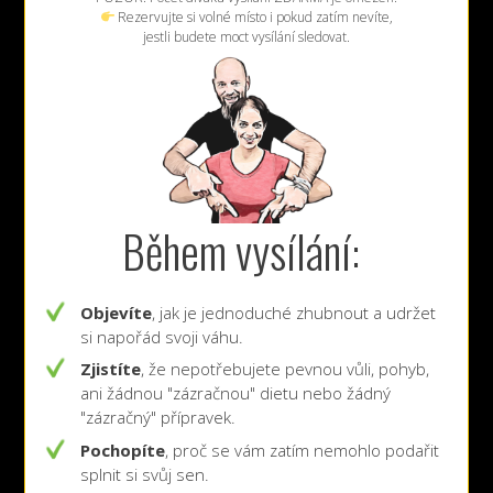
Rezervujte si volné místo i pokud zatím nevíte,
jestli budete moct vysílání sledovat.
Během vysílání:
Objevíte
, jak je jednoduché zhubnout a udržet
si napořád svoji váhu.
Zjistíte
, že nepotřebujete pevnou vůli, pohyb,
ani žádnou "zázračnou" dietu nebo žádný
"zázračný" přípravek.
Pochopíte
, proč se vám zatím nemohlo podařit
splnit si svůj sen.