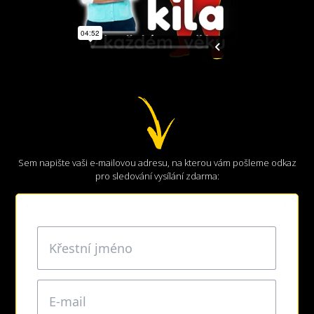
Sem napište vaši e-mailovou adresu, na kterou vám pošleme odkaz
pro sledování vysílání zdarma: