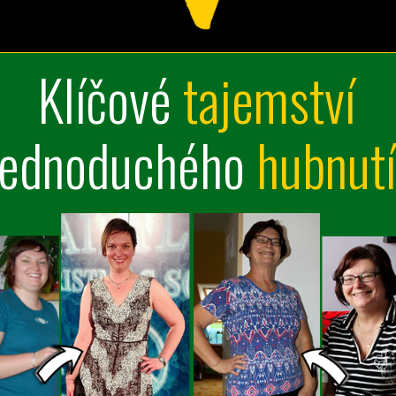
Klíčové
tajemství
jednoduchého
hubnut