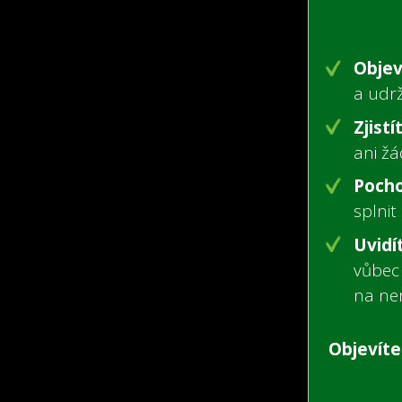
Objev
a udrž
Zjistí
ani žá
Pocho
splnit 
Uvidí
vůbec
na ne
Objevít