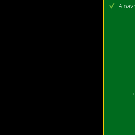
A navr
P