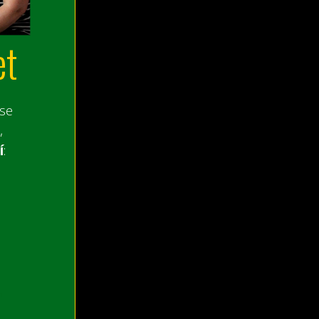
et
 se
,
í
: