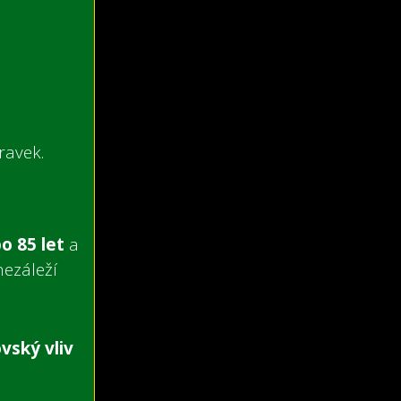
ravek.
bo 85 let
a
nezáleží
vský vliv