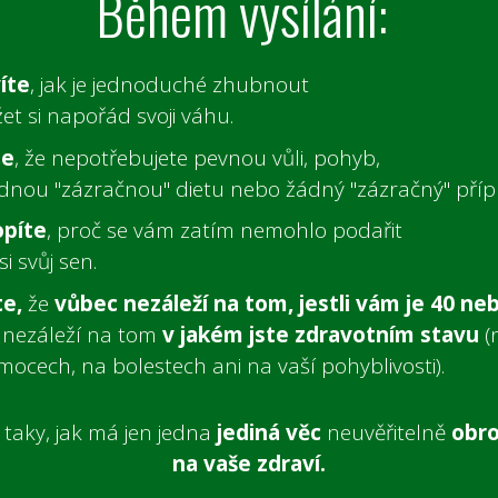
Během vysílání:
íte
, jak je jednoduché zhubnout
et si napořád svoji váhu.
te
, že nepotřebujete pevnou vůli, pohyb,
dnou "zázračnou" dietu nebo žádný "zázračný" příp
píte
, proč se vám zatím nemohlo podařit
si svůj sen.
te,
že
vůbec nezáleží na tom, jestli vám je 40 ne
 nezáleží na tom
v jakém jste zdravotním stavu
(
mocech,
na bolestech
ani na vaší pohyblivosti).
e
taky, jak má jen jedna
jediná věc
neuvěřitelně
obro
na vaše zdraví.