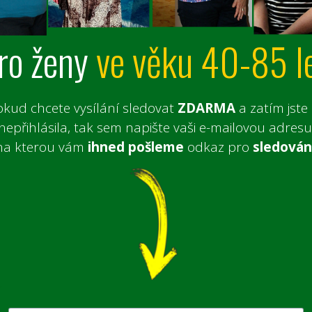
ro ženy
ve věku 40-85 l
okud chcete vysílání sledovat
ZDARMA
a zatím jste
nepřihlásila, tak sem napište vaši e-mailovou adresu
na kterou vám
ihned
pošleme
odkaz pro
sledován