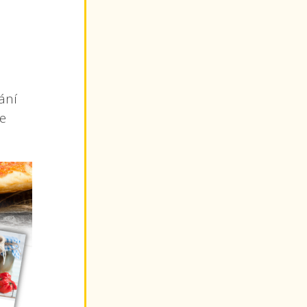
ání
e