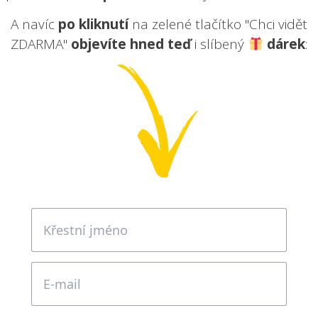
A navíc
po kliknutí
na zelené tlačítko "Chci vidět
ZDARMA"
objevíte
hned teď
i slíbený
dárek
: