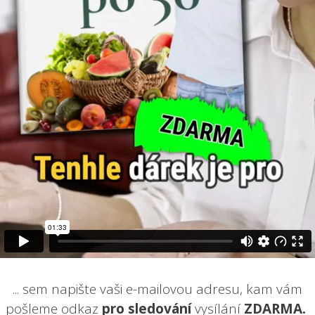
... sem napište vaši e-mailovou adresu, kam vám
pošleme odkaz
pro sledování
vysílání
ZDARMA.