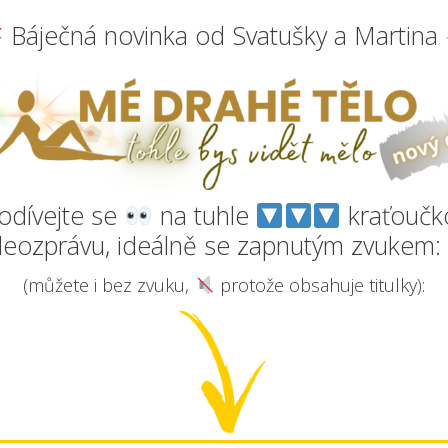
Báječná novinka od Svatušky a Martina
odívejte se
na tuhle
kraťoučk
deozprávu, ideálně se zapnutým zvukem:
(můžete i bez zvuku,
protože obsahuje titulky):