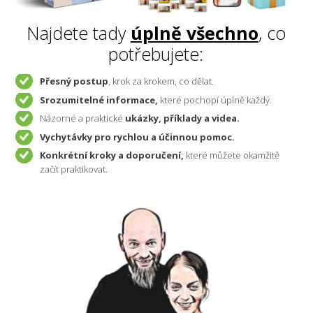
Najdete tady
úplně
všechno
, co
potřebujete:
Přesný postup
, krok za krokem, co dělat.
Srozumitelné informace,
které pochopí úplně každý.
Názorné a praktické
ukázky, příklady a videa.
Vychytávky pro rychlou a účinnou pomoc.
Konkrétní kroky a doporučení,
které můžete okamžitě
začít praktikovat.