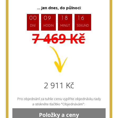
... jen dnes,
do půlnoci
:
0
0
0
9
1
8
1
5
DNÍ
HODIN
MINUT
SEKUND
7 469 Kč
2 911 Kč
Pro objednání za tuhle cenu vyplňte objednávku tady
a stiskněte tlačítko "Objednávám":
Položky a ceny