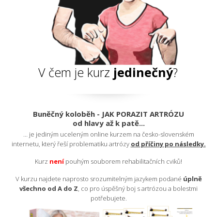
V čem je kurz
jedinečný
?
Buněčný koloběh - JAK PORAZIT ARTRÓZU
od hlavy až k patě...
... je jediným uceleným online kurzem na česko-slovenském
internetu, který řeší problematiku artrózy
od příčiny po následky.
Kurz
nen
í
pouhým souborem rehabilitačních cviků!
V kurzu najdete naprosto srozumitelným jazykem podané
úplně
všechno od A do Z
, co pro úspěšný boj s artrózou a bolestmi
potřebujete.