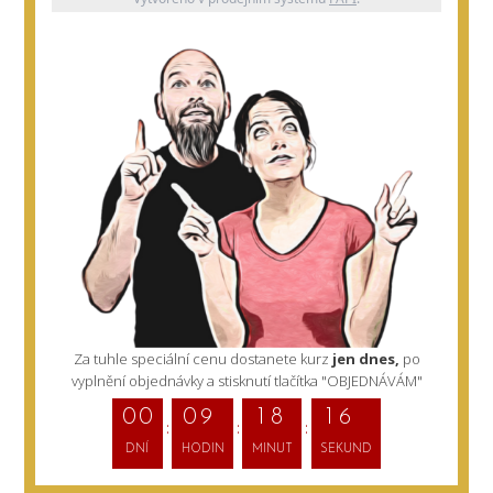
Za tuhle speciální cenu dostanete kurz
jen dnes,
po
vyplnění objednávky a stisknutí tlačítka "OBJEDNÁVÁM"
0
0
0
9
1
8
1
5
DNÍ
HODIN
MINUT
SEKUND