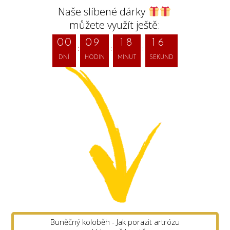
Naše slíbené dárky
4
můžete využít ještě:
0
0
0
9
1
8
1
5
DNÍ
HODIN
MINUT
SEKUND
Buněčný koloběh - Jak porazit artrózu