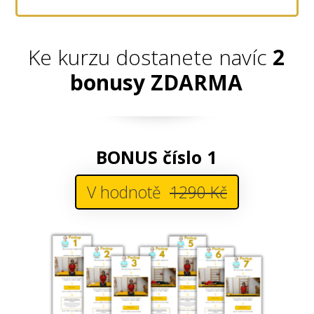
Ke kurzu dostanete navíc
2
bonusy ZDARMA
BONUS číslo 1
V hodnotě
1290 Kč