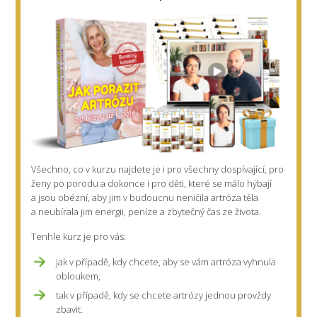
Všechno, co v kurzu najdete je i pro
všechny dospívající,
pro
ženy po porodu
a dokonce i pro děti, které se málo hýbají
a jsou obézní, aby jim v budoucnu neničila artróza těla
a neubírala jim energii, peníze a zbytečný čas ze života.
Tenhle kurz je pro vás:
jak v případě, kdy chcete, aby se vám artróza vyhnula
obloukem,
tak v případě, kdy se chcete artrózy jednou provždy
zbavit.