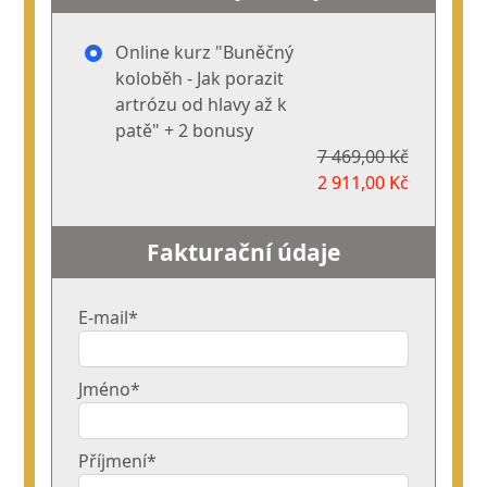
Online kurz "Buněčný
koloběh - Jak porazit
artrózu od hlavy až k
patě" + 2 bonusy
7 469,00 Kč
2 911,00 Kč
Fakturační údaje
E-mail*
Jméno*
Příjmení*