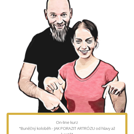
On-line kurz
"Buněčný koloběh - JAK PORAZIT ARTRÓZU od hlavy až