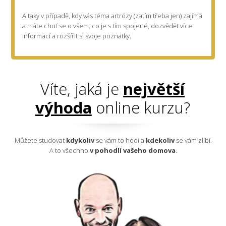
A taky v případě, kdy vás téma artrózy (zatím třeba jen) zajímá
a máte chuť se o všem, co je s tím spojené, dozvědět více
informací a rozšířit si svoje poznatky.
Víte, jaká je
největší
výhoda
online kurzu?
Můžete studovat
kdykoliv
se vám to hodí a
kdekoliv
se vám zlíbí.
A to všechno
v pohodlí vašeho domova
.