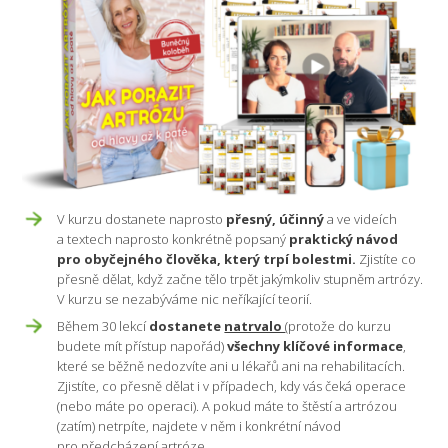
V kurzu dostanete naprosto
přesný, účinný
a ve videích
a textech naprosto konkrétně popsaný
praktický návod
pro obyčejného člověka, který trpí bolestmi.
Zjistíte co
přesně dělat, když začne tělo trpět jakýmkoliv stupněm artrózy.
V kurzu se nezabýváme nic neříkající teorií.
Během 30 lekcí
dostanete
natrvalo
(protože do kurzu
budete mít přístup napořád)
všechny klíčové informace
,
které se běžně nedozvíte ani u lékařů ani na rehabilitacích.
Zjistíte, co přesně dělat i v případech, kdy vás čeká operace
(nebo máte po operaci). A pokud máte to štěstí a artrózou
(zatím) netrpíte, najdete v něm i konkrétní návod
pro předcházení artróze.