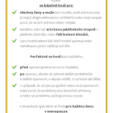
k patě"
se báječně hodí pro:
všechny ženy a muže
bez rozdílu, jestli artrózou trpí
(a mají ji diagnostikovanou od lékaře) nebo mají naopak
pocit, že se jich artróza vůbec netýká,
každého, kdo trpí
artrózou jakéhokoliv stupně
v
jakékoliv části těla, nebo
řeší
bolesti kloubů,
i pro hodně aktivní lidi, kteří hodně sportují nebo
namáhavou prací zatěžují své tělo.
Perfektně se hodí i
pro každého:
před
operací (pokud se na ni chystáte),
po
operaci, abyste se vyhnuli dalším problémům
a dalším operacím, a abyste věděli, co přesně dál dělat,
i v případě, že už jste po (jedné nebo více) operacích,
máte pocit, že problémy jsou konečně vyřešeny,
a nebo se problémy začínají znovu ozývat.
A dvojnásob speciálně se hodí
pro každou ženu
v menopauze.