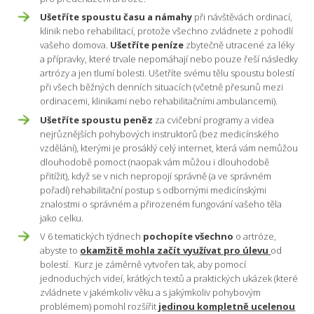
Ušetříte spoustu času a námahy
při návštěvách ordinací,
klinik nebo rehabilitací, protože všechno zvládnete z pohodlí
vašeho domova.
Ušetříte peníze
zbytečně utracené za léky
a přípravky, které trvale nepomáhají nebo pouze řeší následky
artrózy a jen tlumí bolesti. Ušetříte svému tělu spoustu bolestí
při všech běžných denních situacích (včetně přesunů mezi
ordinacemi, klinikami nebo rehabilitačními ambulancemi).
Ušetříte spoustu peněz
za cvičební programy a videa
nejrůznějších pohybových instruktorů (bez medicínského
vzdělání), kterými je prosáklý celý internet, která vám nemůžou
dlouhodobě pomoct (naopak vám můžou i dlouhodobě
přitížit), když se v nich nepropojí správně (a ve správném
pořadí) rehabilitační postup s odbornými medicínskými
znalostmi o správném a přirozeném fungování vašeho těla
jako celku.
V 6 tematických týdnech
pochopíte všechno
o artróze,
abyste to
okamžitě mohla začít využívat pro úlevu
od
bolestí. Kurz je záměrně vytvořen tak, aby pomocí
jednoduchých videí, krátkých textů a praktických ukázek (které
zvládnete v jakémkoliv věku a s jakýmkoliv pohybovým
problémem) pomohl rozšířit
jedinou kompletně ucelenou