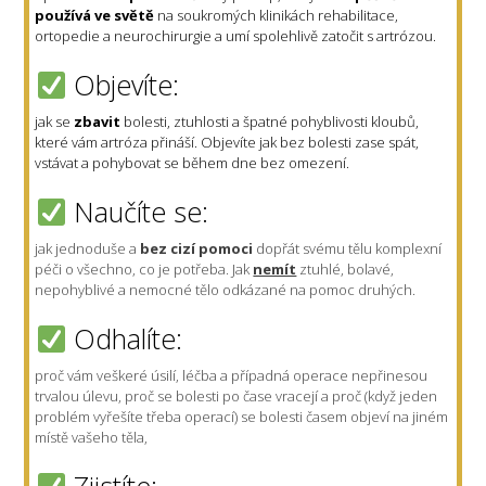
používá ve světě
na soukromých klinikách rehabilitace,
ortopedie a neurochirurgie a umí spolehlivě zatočit s artrózou.
Objevíte:
jak se
zbavit
bolesti, ztuhlosti a špatné pohyblivosti kloubů,
které vám artróza přináší. Objevíte jak bez bolesti zase spát,
vstávat a pohybovat se během dne bez omezení.
Naučíte se:
jak jednoduše a
bez cizí pomoci
dopřát svému tělu komplexní
péči o všechno, co je potřeba. Jak
nemít
ztuhlé, bolavé,
nepohyblivé a nemocné tělo odkázané na pomoc druhých.
Odhalíte:
proč vám veškeré úsilí, léčba a případná operace nepřinesou
trvalou úlevu, proč se bolesti po čase vracejí a proč (když jeden
problém vyřešíte třeba operací) se bolesti časem objeví na jiném
místě vašeho těla,