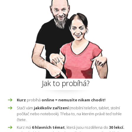
Jak to probíhá?
Kurz
probíhá
online = nemusíte nikam chodit!
Stačí vám
jakékoliv zařízení
(mobilní telefon, tablet, stolní
počítač nebo notebook). Třeba to, na kterém právě teď tohle
čtete.
Kurz má
6 hlavních témat
, která jsou rozdělena do
30 lekcí.