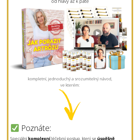
od hlavy až k patě
kompletní, jednoduchý a srozumitelný návod,
ve kterém:
Poznáte:
Speciální
komplexní
léčebný postup, který se
úspěšně