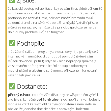
Zjistíte:
že klasický postup rehabilitace, kdy se vám 3krát týdně během 30
minut někde v rehabilitační ambulanci snaží prohřát, uvolnit,
protáhnout a rozcvičit tělo, pak vám nasází hromadu cviků
za domácí úkol a na závěr vás položí na nějaký fyzikální přístroj
a čeká se na zázrak, nemůže už z principu (protože se nejde
do hloubky problému) vůbec fungovat.
Pochopíte:
... že žádné cvičební programy a videa, kterými je prosáklý celý
internet, vám nemůžou dlouhodobě pomoct (některé vám
můžou dokonce i přitížit), když se v nich nepropojí správně (a
ve správném pořadí) rehabilitační postup s odbornými
medicínskými znalostmi o správném a přirozeném fungování
vašeho těla jako celku.
Dostanete:
přesný návod
, co s tím vším dělat, aby se váš problém vyřešil
a vy jste si konečně
pořádně ulevila
od nepříjemných bolestí,
mohla se vrátit ke svým oblíbeným činnostem a nemusela se
obávat, že jednoho dne skončíte s obrovskými bolestmi