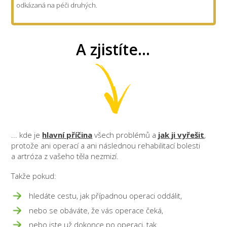
odkázaná na péči druhých.
A zjistíte...
... kde je
hlavní příčina
všech problémů a
jak ji vyřešit
,
protože ani operací a ani následnou rehabilitací bolesti
a artróza z vašeho těla nezmizí.
Takže pokud:
hledáte cestu, jak případnou operaci oddálit,
nebo se obáváte, že vás operace čeká,
nebo jste už dokonce po operaci, tak...