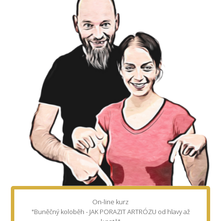
On-line kurz
"Buněčný koloběh - JAK PORAZIT ARTRÓZU od hlavy až