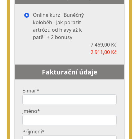
Online kurz "Buněčný
koloběh - Jak porazit
artrózu od hlavy až k
patě" + 2 bonusy
7 469,00 Kč
2 911,00 Kč
Fakturační údaje
E-mail*
Jméno*
Příjmení*