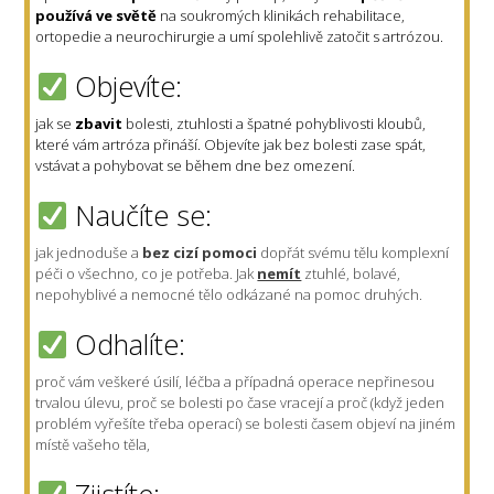
používá ve světě
na soukromých klinikách rehabilitace,
ortopedie a neurochirurgie a umí spolehlivě zatočit s artrózou.
Objevíte:
jak se
zbavit
bolesti, ztuhlosti a špatné pohyblivosti kloubů,
které vám artróza přináší. Objevíte jak bez bolesti zase spát,
vstávat a pohybovat se během dne bez omezení.
Naučíte se:
jak jednoduše a
bez cizí pomoci
dopřát svému tělu komplexní
péči o všechno, co je potřeba. Jak
nemít
ztuhlé, bolavé,
nepohyblivé a nemocné tělo odkázané na pomoc druhých.
Odhalíte:
proč vám veškeré úsilí, léčba a případná operace nepřinesou
trvalou úlevu, proč se bolesti po čase vracejí a proč (když jeden
problém vyřešíte třeba operací) se bolesti časem objeví na jiném
místě vašeho těla,