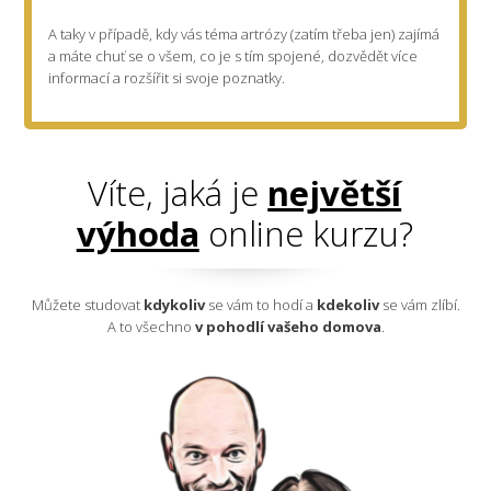
A taky v případě, kdy vás téma artrózy (zatím třeba jen) zajímá
a máte chuť se o všem, co je s tím spojené, dozvědět více
informací a rozšířit si svoje poznatky.
Víte, jaká je
největší
výhoda
online kurzu?
Můžete studovat
kdykoliv
se vám to hodí a
kdekoliv
se vám zlíbí.
A to všechno
v pohodlí vašeho domova
.