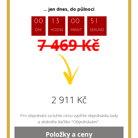
... jen dnes,
do půlnoci
:
9
0
0
1
3
0
0
4
DNÍ
HODIN
MINUT
SEKUND
7 469 Kč
2 911 Kč
Pro objednání za tuhle cenu vyplňte objednávku tady
a stiskněte tlačítko "Objednávám":
Položky a ceny