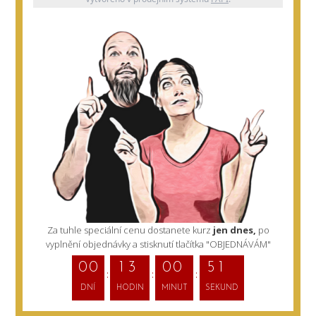
Za tuhle speciální cenu dostanete kurz
jen dnes,
po
vyplnění objednávky a stisknutí tlačítka "OBJEDNÁVÁM"
9
4
0
0
1
3
0
0
DNÍ
HODIN
MINUT
SEKUND