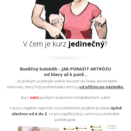
V čem je kurz
jedinečný
?
Buněčný koloběh - JAK PORAZIT ARTRÓZU
od hlavy až k patě...
... je jediným uceleným online kurzem na česko-slovenském
internetu, který řeší problematiku artrózy
od příčiny po následky.
Kurz
nen
í
pouhým souborem rehabilitačních cviků!
V kurzu najdete naprosto srozumitelným jazykem podané
úplně
všechno od A do Z
, co pro úspěšný boj s artrózou a bolestmi
potřebujete.