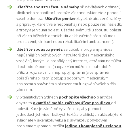
Ušetříte spoustu času a námahy
při návštěvách ordinací,
klinik nebo rehabilitací, protože všechno zvládnete z pohodlí
vašeho domova.
Ušetříte peníze
zbytečně utracené za léky
a přípravky, které trvale nepomáhají nebo pouze řeší následky
artrózy a jen tlumí bolesti. Ušetříte svému tělu spoustu bolestí
při všech běžných denních situacích (včetně přesunů mezi
ordinacemi, klinikami nebo rehabilitačními ambulancemi).
Ušetříte spoustu peněz
za cvičební programy a videa
nejrůznějších pohybových instruktorů (bez medicínského
vzdělání), kterými je prosáklý celý internet, která vám nemůžou
dlouhodobě pomoct (naopak vám můžou i dlouhodobě
přitížit), když se v nich nepropojí správně (a ve správném
pořadí) rehabilitační postup s odbornými medicínskými
znalostmi o správném a přirozeném fungování vašeho těla
jako celku.
V 6 tematických týdnech
pochopíte všechno
o artróze,
abyste to
okamžitě mohla začít využívat pro úlevu
od
bolestí. Kurz je záměrně vytvořen tak, aby pomocí
jednoduchých videí, krátkých textů a praktických ukázek (které
zvládnete v jakémkoliv věku a s jakýmkoliv pohybovým
problémem) pomohl rozšířit
jedinou kompletně ucelenou