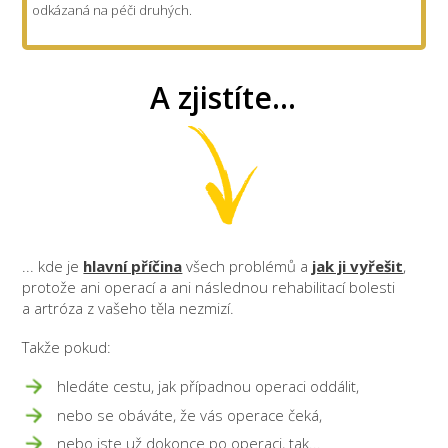
odkázaná na péči druhých.
A zjistíte...
... kde je
hlavní příčina
všech problémů a
jak ji vyřešit
,
protože ani operací a ani následnou rehabilitací bolesti
a artróza z vašeho těla nezmizí.
Takže pokud:
hledáte cestu, jak případnou operaci oddálit,
nebo se obáváte, že vás operace čeká,
nebo jste už dokonce po operaci, tak...