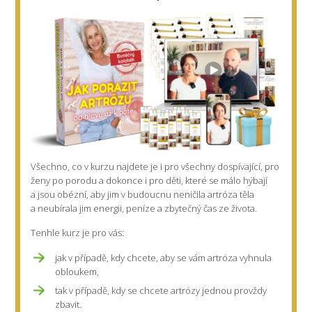
Všechno, co v kurzu najdete je i pro
všechny dospívající,
pro
ženy po porodu
a dokonce i pro děti, které se málo hýbají
a jsou obézní, aby jim v budoucnu neničila artróza těla
a neubírala jim energii, peníze a zbytečný čas ze života.
Tenhle kurz je pro vás:
jak v případě, kdy chcete, aby se vám artróza vyhnula
obloukem,
tak v případě, kdy se chcete artrózy jednou provždy
zbavit.