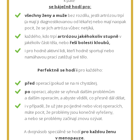
k patě"
se báječně hodí pro:
všechny ženy a muže
bez rozdílu, jestli artrózou trpí
(a mají ji diagnostikovanou od lékaře) nebo mají naopak
pocit, že se jich artróza vůbec netýká,
každého, kdo trpí
artrózou jakéhokoliv stupně
v
jakékoliv části těla, nebo
řeší
bolesti kloubů,
i pro hodně aktivní lidi, kteří hodně sportují nebo
namáhavou prací zatěžují své tělo.
Perfektně se hodí i
pro každého:
před
operací (pokud se na ni chystáte),
po
operaci, abyste se vyhnuli dalším problémům
a dalším operacím, a abyste věděli, co přesně dál dělat,
i v případě, že už jste po (jedné nebo více) operacích,
máte pocit, že problémy jsou konečně vyřešeny,
a nebo se problémy začínají znovu ozývat.
A dvojnásob speciálně se hodí
pro každou ženu
v menopauze.