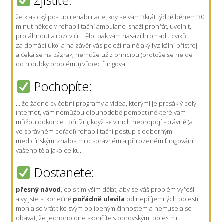
Zjistíte:
že klasický postup rehabilitace, kdy se vám 3krát týdně během 30
minut někde v rehabilitační ambulanci snaží prohřát, uvolnit,
protáhnout a rozcvičit tělo, pak vám nasází hromadu cviků
za domácí úkol a na závěr vás položí na nějaký fyzikální přístroj
a čeká se na zázrak, nemůže už z principu (protože se nejde
do hloubky problému) vůbec fungovat.
Pochopíte:
... že žádné cvičební programy a videa, kterými je prosáklý celý
internet, vám nemůžou dlouhodobě pomoct (některé vám
můžou dokonce i přitížit), když se v nich nepropojí správně (a
ve správném pořadí) rehabilitační postup s odbornými
medicínskými znalostmi o správném a přirozeném fungování
vašeho těla jako celku.
Dostanete:
přesný návod
, co s tím vším dělat, aby se váš problém vyřešil
a vy jste si konečně
pořádně ulevila
od nepříjemných bolestí,
mohla se vrátit ke svým oblíbeným činnostem a nemusela se
obávat, že jednoho dne skončíte s obrovskými bolestmi