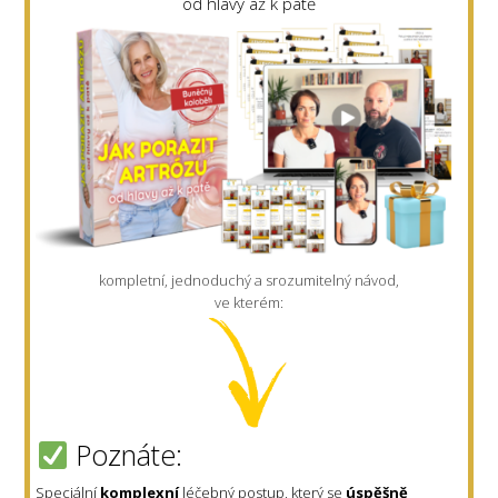
od hlavy až k patě
kompletní, jednoduchý a srozumitelný návod,
ve kterém:
Poznáte:
Speciální
komplexní
léčebný postup, který se
úspěšně