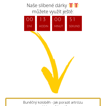
Naše slíbené dárky
můžete využít ještě:
0
0
1
3
0
0
4
9
DNÍ
HODIN
MINUT
SEKUND
Buněčný koloběh - Jak porazit artrózu