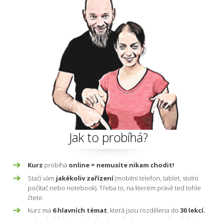
Jak to probíhá?
Kurz
probíhá
online = nemusíte nikam chodit!
Stačí vám
jakékoliv zařízení
(mobilní telefon, tablet, stolní
počítač nebo notebook). Třeba to, na kterém právě teď tohle
čtete.
Kurz má
6 hlavních témat
, která jsou rozdělena do
30 lekcí.