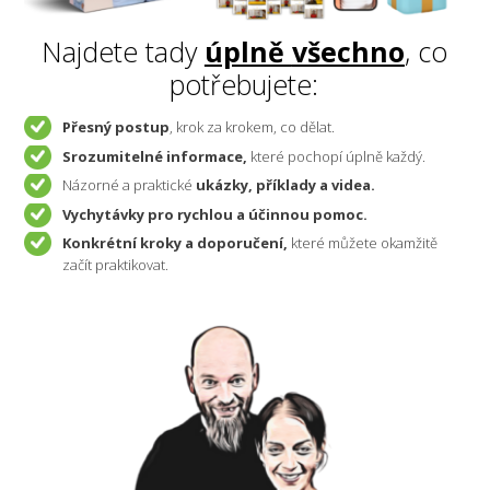
Najdete tady
úplně
všechno
, co
potřebujete:
Přesný postup
, krok za krokem, co dělat.
Srozumitelné informace,
které pochopí úplně každý.
Názorné a praktické
ukázky, příklady a videa.
Vychytávky pro rychlou a účinnou pomoc.
Konkrétní kroky a doporučení,
které můžete okamžitě
začít praktikovat.