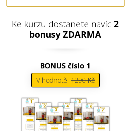
Ke kurzu dostanete navíc
2
bonusy ZDARMA
BONUS číslo 1
V hodnotě
1290 Kč