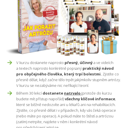
V kurzu dostanete naprosto
přesný, účinný
a ve videích
a textech naprosto konkrétně popsaný
praktický návod
pro obyčejného člověka, který trpí bolestmi.
Zjistíte co
přesně dělat, když začne tělo trpět jakýmkoliv stupněm artrózy.
V kurzu se nezabýváme nic neříkající teorií.
Během 30 lekcí
dostanete
natrvalo
(protože do kurzu
budete mít přístup napořád)
všechny klíčové informace
,
které se běžně nedozvíte ani u lékařů ani na rehabilitacích.
Zjistíte, co přesně dělat i v případech, kdy vás čeká operace
(nebo máte po operaci). A pokud máte to štěstí a artrózou
(zatím) netrpíte, najdete v něm i konkrétní návod
pro předcházení artróze.