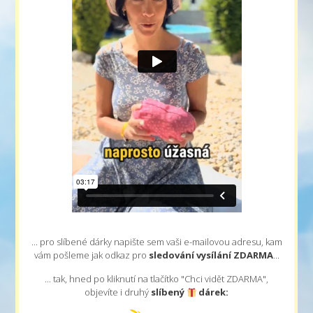
... pro slíbené dárky napište sem vaši e-mailovou adresu, kam
vám pošleme jak odkaz pro
sledování vysílání
ZDARMA
...
... tak, hned po kliknutí na tlačítko "Chci vidět ZDARMA",
objevíte i druhý
slíbený
dárek: