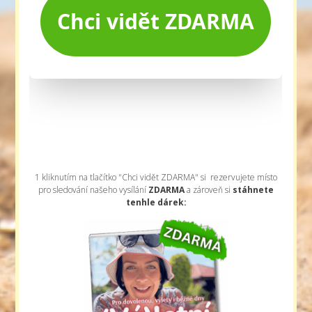
1 kliknutím na tlačítko "Chci vidět ZDARMA" si rezervujete místo
pro sledování našeho vysílání
ZDARMA
a zároveň si
stáhnete
tenhle dárek: