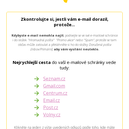
Zkontrolujte si, jestli vám e-mail dorazil,
protože...
Kdybyste e-mail
nemohla najít
, podívejte se ve své e-mailové schránce
i do složek
"Hromadná pošta" "Promo akce" nebo "Spam"
, protože se tam
občas může zatoulat a přetáhněte si ho do složky
Doručená pošta
(Inbox/Primární),
aby vám vysílání neuteklo.
Nejrychlejší cesta
do vaší e-mailové schránky vede
tudy:
Seznam.cz
Gmail.com
Centrum.cz
Email.cz
Post.cz
Volny.cz
Klikněte na jeden z výše uvedených odkazů podle toho, kde máte