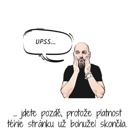
... jdete pozdě, protože platnost
téhle stránku už bohužel skončila.