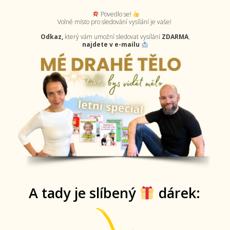
Povedlo se!
Volné místo pro sledování vysílání je vaše!
Odkaz,
který vám umožní sledovat vysílání
ZDARMA
,
najdete v e-mailu
A tady je slíbený
dárek: