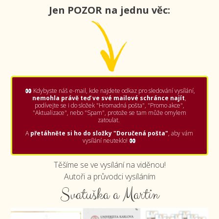
Jen POZOR na jednu věc:
Kdybyste náš e-mail, kde najdete odkaz pro sledování vysílání,
nemohla právě teď ve své mailové schránce najít
,
podívejte se i do složek "Hromadná pošta", "Promo akce",
"Aktualizace", nebo "Spam", protože se tam může omylem
zatoulat.
A
přetáhněte si ho do složky "Doručená pošta"
, aby vám
vysílání neuteklo!
Těšíme se ve vysílání na viděnou!
Autoři a průvodci vysíláním
Svatuška a Martin