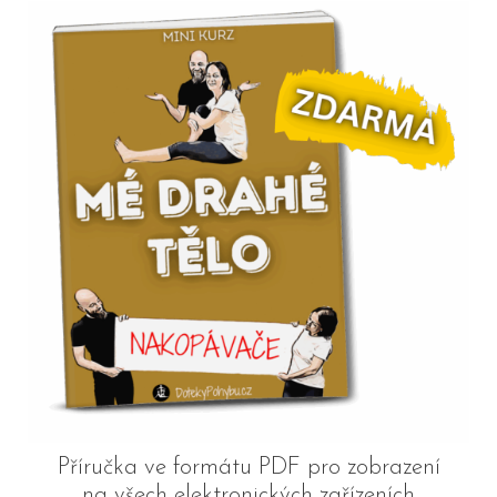
Příručka ve formátu PDF pro zobrazení
na všech elektronických zařízeních