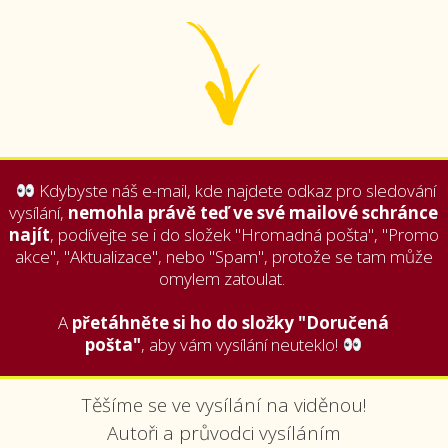
Kdybyste náš e-mail, kde najdete odkaz pro sledování
vysílání,
nemohla právě teď ve své mailové schránce
najít
, podívejte se i do složek "Hromadná pošta", "Promo
akce", "Aktualizace", nebo "Spam", protože se tam může
omylem zatoulat.
A
přetáhněte si ho do složky "Doručená
pošta"
, aby vám vysílání neuteklo!
Těšíme se ve vysílání na viděnou!
Autoři a průvodci vysíláním