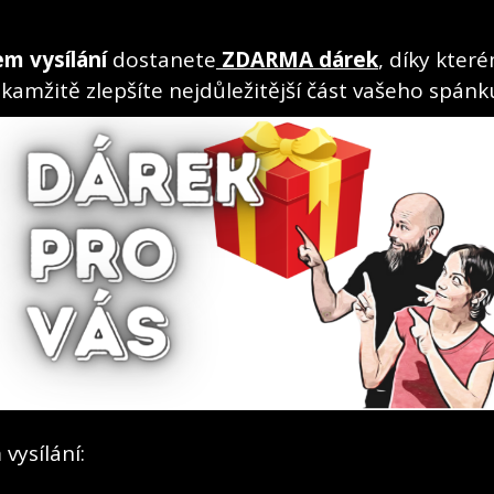
m vysílání
dostanete
ZDARMA dárek
, díky kter
kamžitě zlepšíte nejdůležitější část vašeho spánk
vysílání: