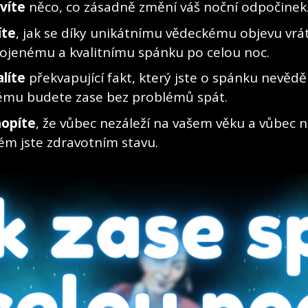
víte
něco, co zásadně změní váš noční odpočinek
íte
, jak se díky unikátnímu vědeckému objevu vrát
ojenému a kvalitnímu spánku po celou noc.
líte
překvapující fakt, který jste o spánku nevěděl
ému budete zase bez problémů spát.
opíte
, že vůbec nezáleží na vašem věku a vůbec n
kém jste zdravotním stavu.