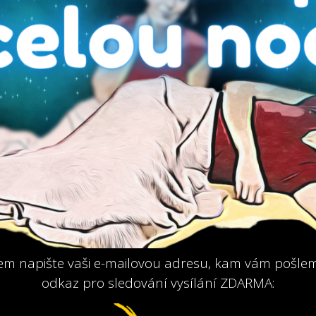
em napište vaši e-mailovou adresu, kam vám pošle
odkaz pro sledování vysílání ZDARMA: