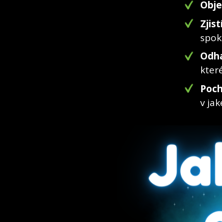
Obje
Zjist
spok
Odha
kter
Poch
v ja