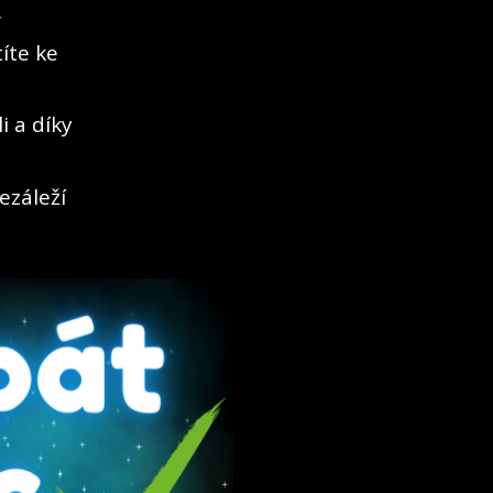
.
íte ke
i a díky
ezáleží