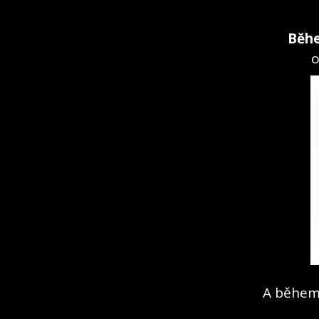
Běhe
o
A během 