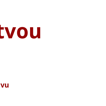
stvou
avu