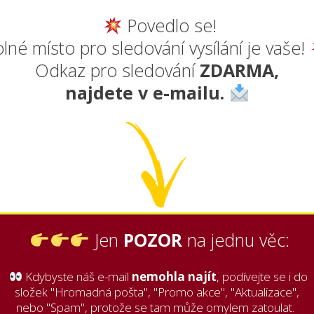
Povedlo se!
lné místo pro sledování vysílání je vaše!
Odkaz pro sledování
ZDARMA,
najdete v e-mailu.
Jen
POZOR
na jednu věc:
Kdybyste náš e-mail
nemohla najít
, podívejte se i do
složek "Hromadná pošta", "Promo akce", "Aktualizace",
nebo "Spam", protože se tam může omylem zatoulat.