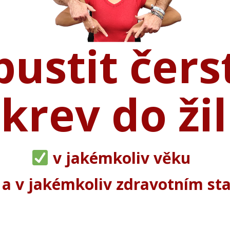
pustit čer
krev do žil
v jakémkoliv věku
a v jakémkoliv zdravotním st