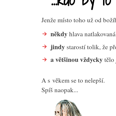
Jenže místo toho už od boží
někdy
hlava natlakovaná
jindy
starostí tolik, že p
a většinou vždycky
tělo 
A s věkem se to nelepší.
Spíš naopak...