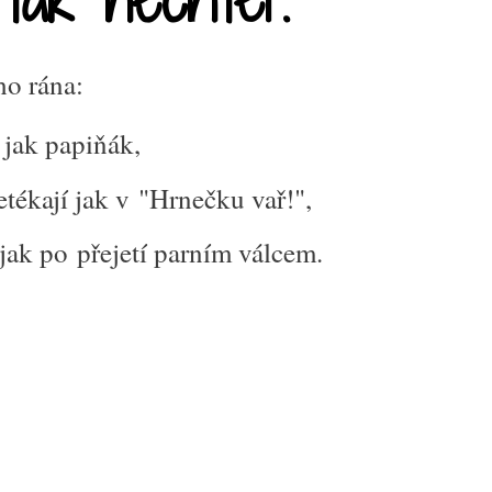
ho rána:
 jak papiňák,
řetékají jak v "Hrnečku vař!",
jak po přejetí parním válcem.