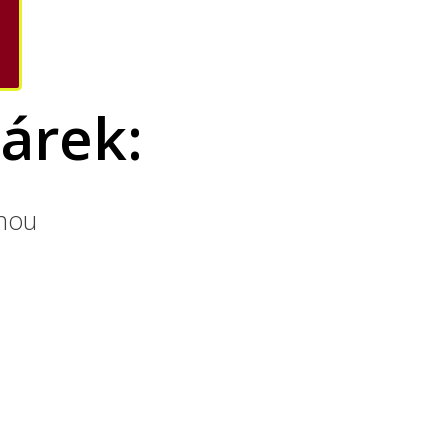
árek:
enou