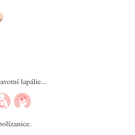
votní lapálie...
 polízanice.