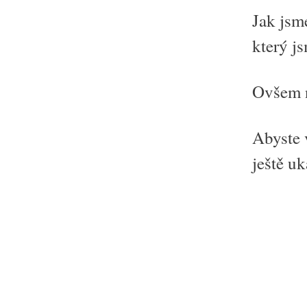
Jak jsme
který js
Ovšem n
Abyste 
ještě u