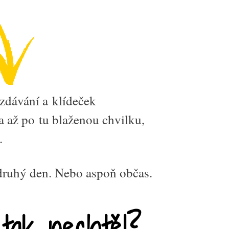
ozdávání a klídeček
 až po tu blaženou chvilku,
.
ruhý den. Nebo aspoň občas.
o tak nechtěl?