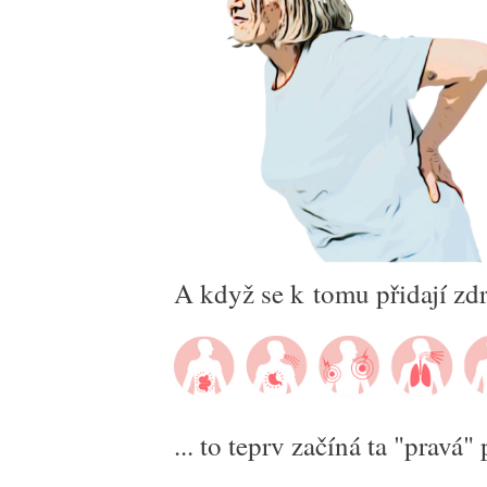
A když se k tomu přidají zdra
... to teprv začíná ta "pravá"