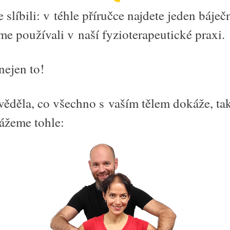
 slíbili: v téhle příručce najdete jeden báječn
me používali v naší fyzioterapeutické praxi.
ejen to!
věděla, co všechno s vaším tělem dokáže, ta
kážeme tohle: