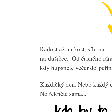
Radost až na kost, sílu na r
na dušičce. Od časného rána
kdy hupsnete večer do peřin
Každičký den. Nebo každý d
No řekněte sama...
...kdo by t