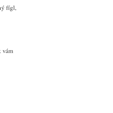
ý fígl,
k vám