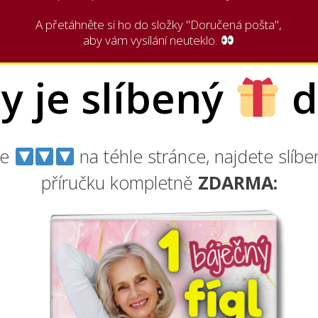
A přetáhněte si ho do složky "Doručená pošta",
aby vám vysílání neuteklo.
y je slíbený
d
že
na téhle stránce, najdete slíb
příručku kompletně
ZDARMA: