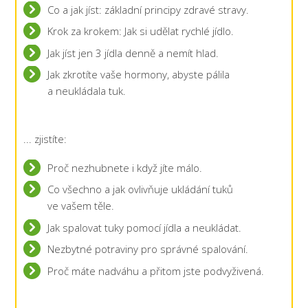
Co a jak jíst: základní principy zdravé stravy.
Krok za krokem: Jak si udělat rychlé jídlo.
Jak jíst jen 3 jídla denně a nemít hlad.
Jak zkrotíte vaše hormony, abyste pálila
a neukládala tuk.
... zjistíte:
Proč nezhubnete i když jíte málo.
Co všechno a jak ovlivňuje ukládání tuků
ve vašem těle.
Jak spalovat tuky pomocí jídla a neukládat.
Nezbytné potraviny pro správné spalování.
Proč máte nadváhu a přitom jste podvyživená.