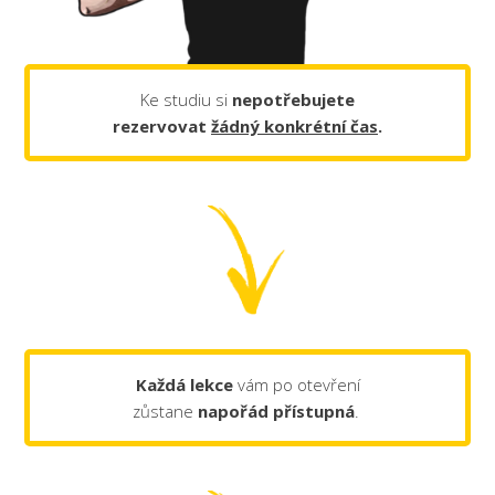
Ke studiu si
nepotřebujete
rezervovat
žádný konkrétní čas
.
Každá lekce
vám po otevření
zůstane
napořád
přístupná
.