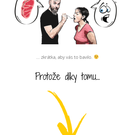
... zkrátka, aby vás to bavilo.
Protože díky tomu...