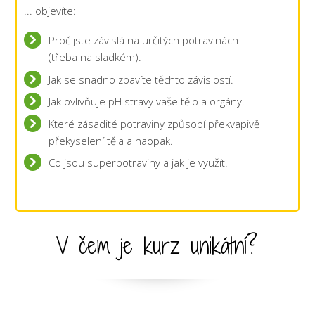
... objevíte:
Proč jste závislá na určitých potravinách
(třeba na sladkém).
Jak se snadno zbavíte těchto závislostí.
Jak ovlivňuje pH stravy vaše tělo a orgány.
Které zásadité potraviny způsobí překvapivě
překyselení těla a naopak.
Co jsou superpotraviny a jak je využít.
V čem je kurz unikátní?