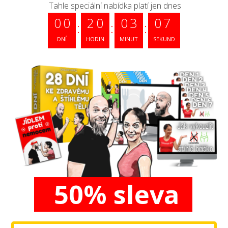
Tahle speciální nabídka platí jen dnes
0
0
2
0
0
3
0
6
DNÍ
HODIN
MINUT
SEKUND
50% sleva