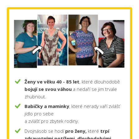
Ženy ve věku 40 - 85 let
, které dlouhodobě
bojují se svou váhou
a nedaří se jim trvale
zhubnout.
Babičky a maminky
, které nerady vaří zvlášť
jídlo pro sebe
a zvlášť pro zbytek rodiny.
Dvojnásob se hodí
pro ženy,
které
trpí
zdravotními potížemi, dlouhodobými