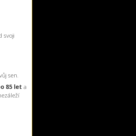
 svoji
vůj sen.
bo 85 let
a
nezáleží