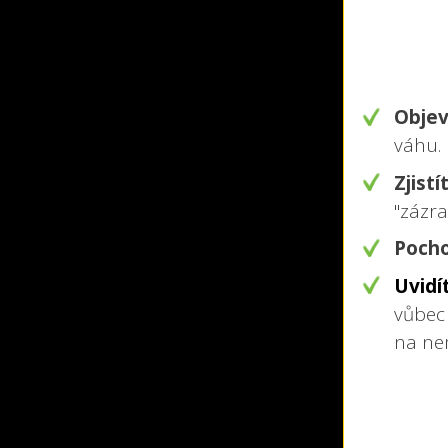
Objev
váhu.
Zjistí
"zázra
Pocho
Uvidí
vůbec
na nem