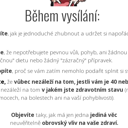
Během vysílání:
íte
, jak je jednoduché zhubnout a udržet si napořád
te
, že nepotřebujete pevnou vůli, pohyb, ani žádnou
čnou" dietu nebo žádný "zázračný" přípravek.
píte
, proč se vám zatím nemohlo podařit splnit si s
te,
že
vůbec nezáleží na tom, jestli vám je 40 ne
 nezáleží na tom
v jakém jste zdravotním stavu
(
ocech, na bolestech ani na vaší pohyblivosti).
Objevíte
taky, jak má jen jedna
jediná věc
neuvěřitelně
obrovský vliv na vaše zdraví.