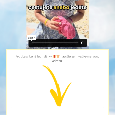
Pro oba slíbené letní dárky
napište sem vaši e-mailovou
adresu: