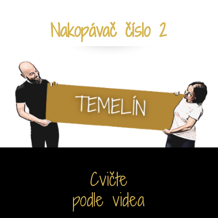
Nakopávač číslo 2
Cvičte
podle videa