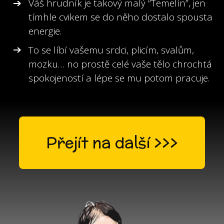
Váš hrudník je takový malý “Temelín”, jen
tímhle cvikem se do něho dostalo spousta
energie.
To se líbí vašemu srdci, plicím, svalům,
mozku… no prostě celé vaše tělo chrochtá
spokojeností a lépe se mu potom pracuje.
Přejít na další >>>