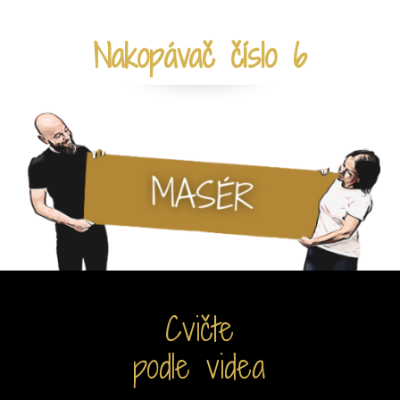
Nakopávač číslo 6
Cvičte
podle videa