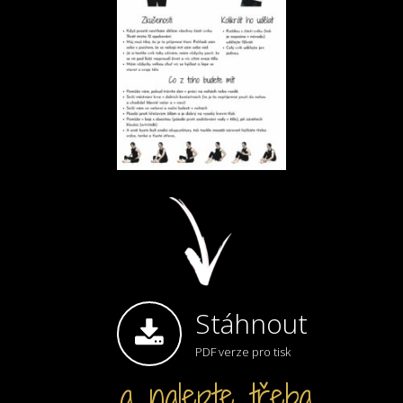
Stáhnout
PDF verze pro tisk
... a nalepte třeba