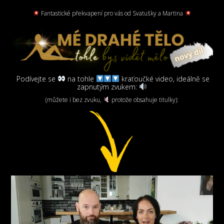
Fantastické překvapení pro vás od Svatušky a Martina
Podívejte se
na tohle
kraťoučké video, ideálně se
zapnutým zvukem:
(můžete i bez zvuku,
protože obsahuje titulky):