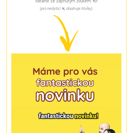
ideálně se zapnutým zvukem:
(pro neslyšící
obsahuje titulky):