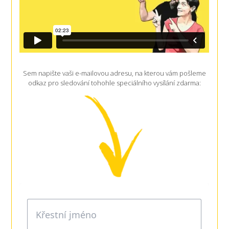
Sem napište vaši e-mailovou adresu, na kterou vám pošleme
odkaz pro sledování tohohle speciálního vysílání zdarma: