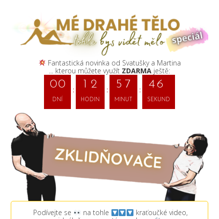
Fantastická novinka od Svatušky a Martina
... kterou můžete využít
ZDARMA
ještě:
0
0
1
2
5
7
4
6
DNÍ
HODIN
MINUT
SEKUND
Podívejte se
na tohle
kraťoučké video,