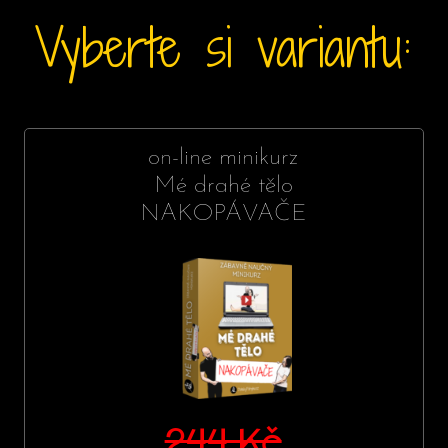
Vyberte si
variantu:
on-line minikurz
Mé drahé tělo
NAKOPÁVAČE
244 Kč