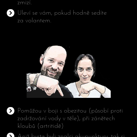
zmizí.
Uleví se vám, pokud hodně sedíte
za volantem.
Pomůžou v boji s obezitou (působí proti
zadržování vody v těle), při zánětech
kloubů (artritidě)
Aniž byste byli znalci akupunktury, tak si