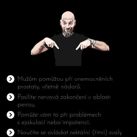
Mužům pomůžou při onemocněních
prostaty, včetně nádorů.
Posílíte nervová zakončení v oblasti
penisu.
Pomůže vám to při problémech
s ejakulací nebo impotencí.
Naučíte se ovládat rektální (řitní) svaly