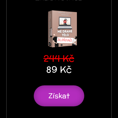
244 Kč
89 Kč
Získat