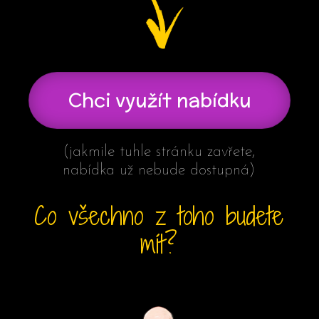
Chci využít nabídku
(jakmile tuhle stránku zavřete,
nabídka už nebude dostupná)
Co všechno z toho budete
mít?