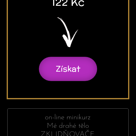
122 Kč
Získat
on-line minikurz
Mé drahé tělo
ZKLIDŇOVAČE