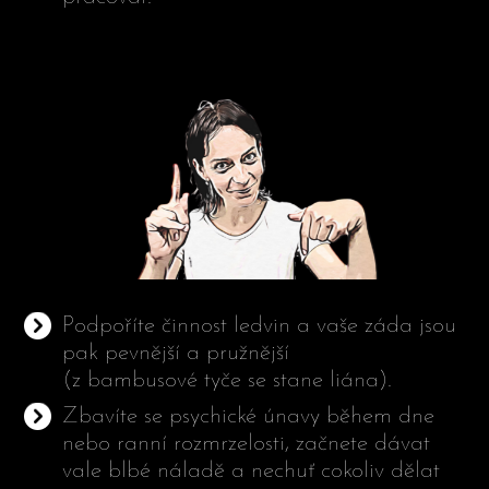
Podpoříte činnost ledvin a vaše záda jsou
pak pevnější a pružnější
(z bambusové tyče se stane liána).
Zbavíte se psychické únavy během dne
nebo ranní rozmrzelosti, začnete dávat
vale blbé náladě a nechuť cokoliv dělat