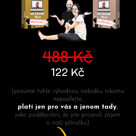
488 Kč
122 Kč
(prosíme tuhle výhodnou nabídku nikomu
neposílejte,
platí jen pro vás a jenom tady
,
jako poděkování, že jste projevili zájem
o naší příručku)