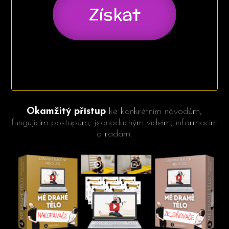
Získat
Okamžitý přístup
ke konkrétním návodům,
fungujícím postupům, jednoduchým videím, informacím
a radám.