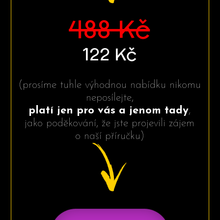
488 Kč
122 Kč
(prosíme tuhle výhodnou nabídku nikomu
neposílejte,
platí jen pro vás a jenom tady
,
jako poděkování, že jste projevili zájem
o naší příručku)