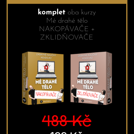
komplet
oba kurzy
Mé drahé tělo
NAKOPÁVAČE +
ZKLIDŇOVAČE
488 Kč