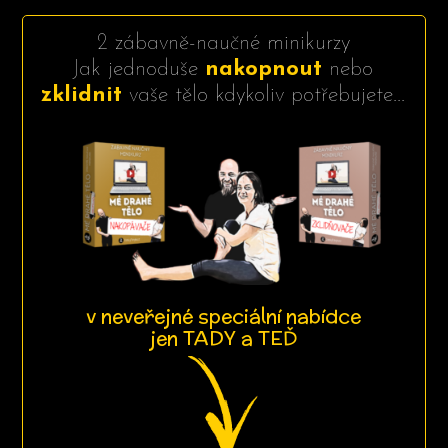
2 zábavně-naučné minikurzy
Jak jednoduše
nakopnout
nebo
zklidnit
vaše tělo kdykoliv potřebujete...
v neveřejné speciální nabídce
jen TADY a TEĎ