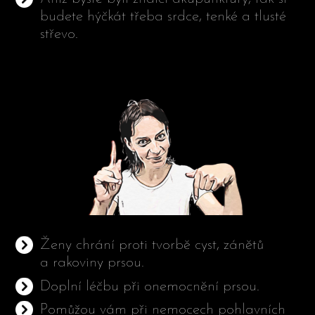
budete hýčkát třeba srdce, tenké a tlusté
střevo.
Ženy chrání proti tvorbě cyst, zánětů
a rakoviny prsou.
Doplní léčbu při onemocnění prsou.
Pomůžou vám při nemocech pohlavních