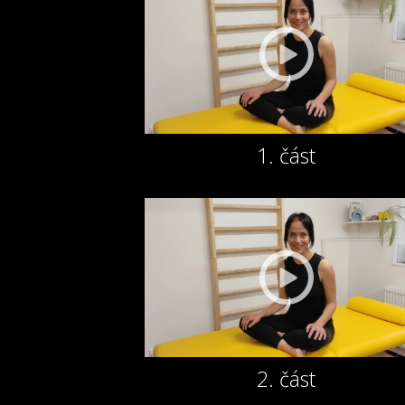
1. část
2. část