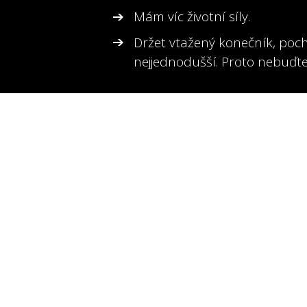
Mám víc životní síly.
Držet vtažený konečník, poc
nejjednodušší. Proto nebuďte