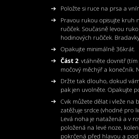
Položte si ruce na prsa a vním
Pravou rukou opisujte kruh 
ručiček. Současně levou ruk
hodinových ručiček. Bradavky
Opakujte minimálně 36krát.
Část 2
: vtáhněte dovnitř (t
močový měchýř a konečník. N
Držte tak dlouho, dokud vá
pak jen uvolněte. Opakujte po
Cvik můžete dělat i vleže na 
zatěžuje srdce (vhodné pro l
Levá noha je natažená a v ro
položená na levé noze, koleno
pokrčená před hlavou a pod hl