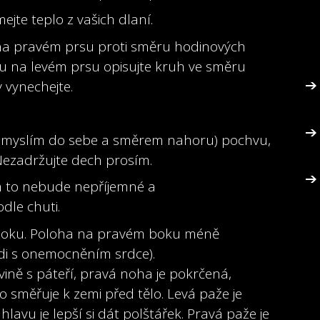
ejte teplo z vašich dlaní.
na pravém prsu proti směru hodinových
ou na levém prsu opisujte kruh ve směru
 vynechejte.
ím myslím do sebe a směrem nahoru) pochvu,
ezadržujte dech prosím.
m to nebude nepříjemné a
dle chuti.
boku. P
oloha na pravém boku méně
idi s onemocněním srdce).
vině s páteří, pravá noha je pokrčená,
 směřuje k zemi před tělo. Levá paže je
avu je lepší si dát polštářek. Pravá paže je