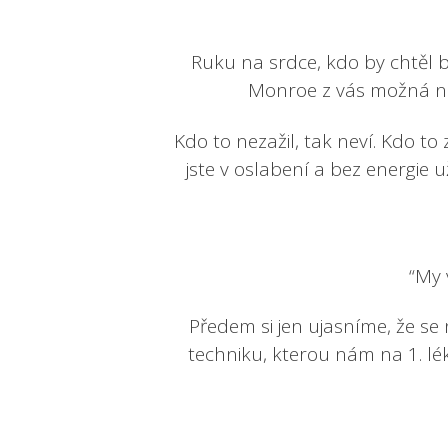
Ruku na srdce, kdo by chtěl b
Monroe z vás možná ne
Kdo to nezažil, tak neví. Kdo to z
jste v oslabení a bez energie
“My 
Předem si jen ujasníme, že se
techniku, kterou nám na 1. lé