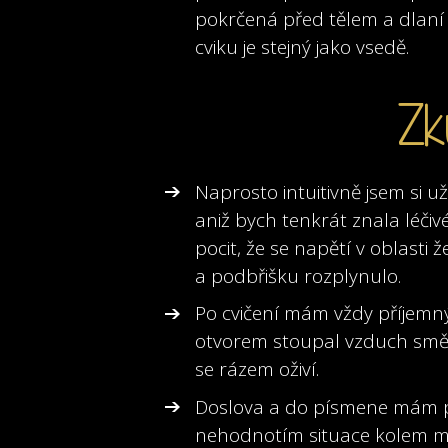
pokrčená před tělem a dlaní 
cviku je stejný jako vsedě.
Zk
Naprosto intuitivně jsem si 
aniž bych tenkrát znala léčiv
pocit, že se napětí v oblasti
a podbřišku rozplynulo.
Po cvičení mám vždy příjemný
otvorem stoupal vzduch smě
se rázem oživí.
Doslova a do písmene mám poc
nehodnotím situace kolem mě