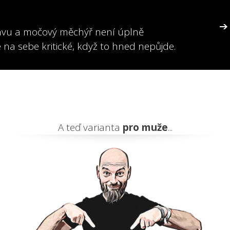
hvu a močový měchýř není úplně
 na sebe kritické, když to hned nepůjde.
A teď varianta
pro muže
...