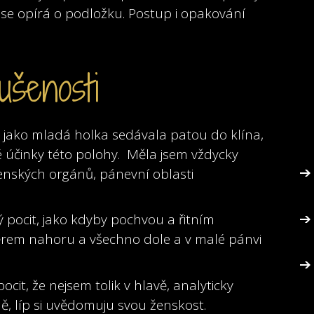
se opírá o podložku. Postup i opakování
ušenosti
už jako mladá holka sedávala patou do klína,
é účinky této polohy. Měla jsem vždycky
 ženských orgánů, pánevní oblasti
 pocit, jako kdyby pochvou a řitním
rem nahoru a všechno dole a v malé pánvi
it, že nejsem tolik v hlavě, analyticky
, líp si uvědomuju svou ženskost.