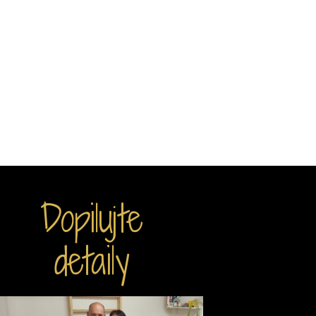
Dopilujte
detaily