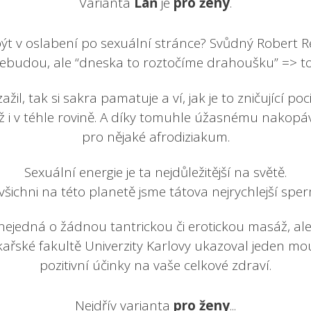
Varianta
Laň
je
pro ženy
.
ýt v oslabení po sexuální stránce? Svůdný Robert R
budou, ale “dneska to roztočíme drahoušku” => tohl
ažil, tak si sakra pamatuje a ví, jak je to zničující p
 už i v téhle rovině. A díky tomuhle úžasnému nakopá
pro nějaké afrodiziakum.
Sexuální energie je ta nejdůležitější na světě.
všichni na této planetě jsme tátova nejrychlejší sper
 nejedná o žádnou tantrickou či erotickou masáž, a
kařské fakultě Univerzity Karlovy ukazoval jeden m
pozitivní účinky na vaše celkové zdraví.
Nejdřív varianta
pro ženy
...