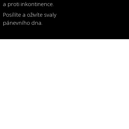
a proti inkontinence.
Posílíte a oživíte svaly
pánevního dna.