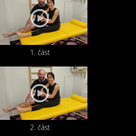
1. část
2. část