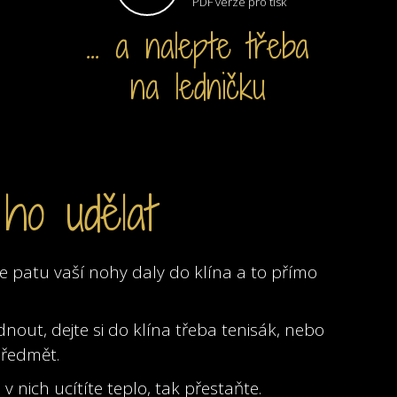
PDF verze pro tisk
... a nalepte třeba
na ledničku
ho udělat
e patu vaší nohy daly do klína a to přímo
out, dejte si do klína třeba tenisák, nebo
předmět.
ž v nich ucítíte teplo, tak přestaňte.