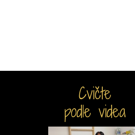
Cvičte
podle videa