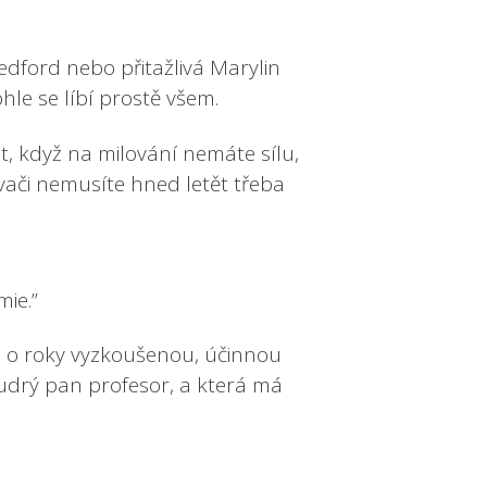
edford nebo přitažlivá Marylin
e se líbí prostě všem.
ocit, když na milování nemáte sílu,
vači nemusíte hned letět třeba
mie.”
le o roky vyzkoušenou, účinnou
oudrý pan profesor, a která má