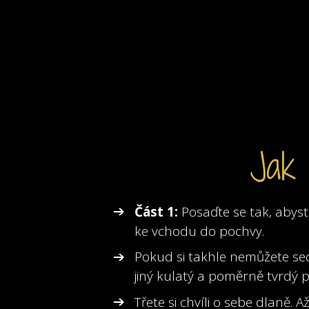
Jak 
Část 1:
Posaďte se tak, abyst
ke vchodu do pochvy.
Pokud si takhle nemůžete sedn
jiný kulatý a poměrně tvrdý 
Třete si chvíli o sebe dlaně. A