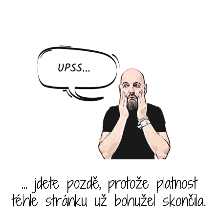
... jdete pozdě, protože platnost
téhle stránku už bohužel skončila.