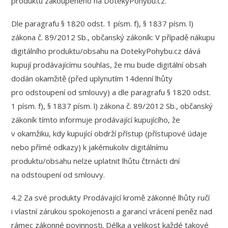
produktu zakoupeného na DotekyPohybu.cz.
Dle paragrafu § 1820 odst. 1 písm. f), § 1837 písm. l)
zákona č. 89/2012 Sb., občanský zákoník: V případě nákupu
digitálního produktu/obsahu na DotekyPohybu.cz dává
kupují prodávajícímu souhlas, že mu bude digitální obsah
dodán okamžitě (před uplynutím 14denní lhůty
pro odstoupení od smlouvy) a dle paragrafu § 1820 odst.
1 písm. f), § 1837 písm. l) zákona č. 89/2012 Sb., občanský
zákoník tímto informuje prodávající kupujícího, že
v okamžiku, kdy kupující obdrží přístup (přístupové údaje
nebo přímé odkazy) k jakémukoliv digitálnímu
produktu/obsahu nelze uplatnit lhůtu čtrnácti dní
na odstoupení od smlouvy.
4.2 Za své produkty Prodávající kromě zákonné lhůty ručí
i vlastní zárukou spokojenosti a garancí vrácení peněz nad
rámec zákonné povinnosti. Délka a velikost každé takové