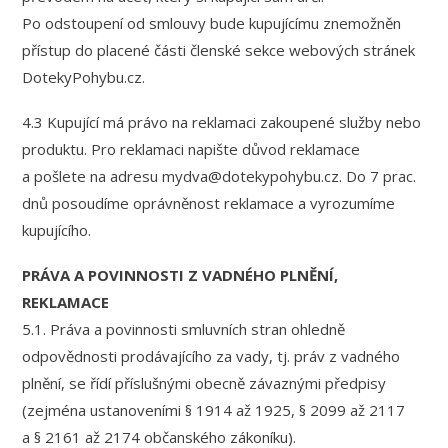
Po odstoupení od smlouvy bude kupujícímu znemožněn
přístup do placené části členské sekce webových stránek
DotekyPohybu.cz.
4.3 Kupující má právo na reklamaci zakoupené služby nebo
produktu. Pro reklamaci napište důvod reklamace
a pošlete na adresu mydva@dotekypohybu.cz. Do 7 prac.
dnů posoudíme oprávněnost reklamace a vyrozumíme
kupujícího.
PRÁVA A POVINNOSTI Z VADNÉHO PLNĚNÍ,
REKLAMACE
5.1. Práva a povinnosti smluvních stran ohledně
odpovědnosti prodávajícího za vady, tj. práv z vadného
plnění, se řídí příslušnými obecně závaznými předpisy
(zejména ustanoveními § 1914 až 1925, § 2099 až 2117
a § 2161 až 2174 občanského zákoníku).