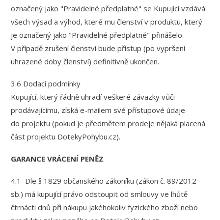
označený jako "Pravidelné předplatné" se Kupující vzdává
všech výsad a výhod, které mu členství v produktu, který
je označený jako "Pravidelné předplatné" přinášelo.
V případě zrušení členství bude přístup (po vypršení
uhrazené doby členství) definitivně ukončen.
3.6 Dodací podmínky
Kupující, který řádně uhradí veškeré závazky vůči
prodávajícímu, získá e-mailem své přístupové údaje
do projektu (pokud je předmětem prodeje nějaká placená
část projektu DotekyPohybu.cz).
GARANCE VRÁCENÍ PENĚZ
4.1 Dle § 1829 občanského zákoníku (zákon č. 89/2012
sb.) má kupující právo odstoupit od smlouvy ve lhůtě
čtrnácti dnů při nákupu jakéhokoliv fyzického zboží nebo