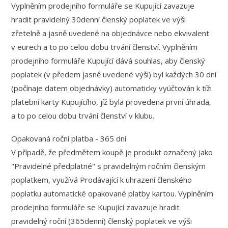
Vyplněním prodejního formuláře se Kupující zavazuje
hradit pravidelný 30denní členský poplatek ve výši
zřetelně a jasně uvedené na objednávce nebo ekvivalent
v eurech a to po celou dobu trvání členství. Vyplněním
prodejního formuláře Kupující dává souhlas, aby členský
poplatek (v předem jasně uvedené výši) byl každých 30 dní
(počínaje datem objednávky) automaticky vyúčtován k tíži
platební karty Kupujícího, jíž byla provedena první úhrada,
a to po celou dobu trvání členství v klubu.
Opakovaná roční platba - 365 dní
V případě, že předmětem koupě je produkt označený jako
"Pravidelné předplatné" s pravidelným ročním členským
poplatkem, využívá Prodávající k uhrazení členského
poplatku automatické opakované platby kartou. Vyplněním
prodejního formuláře se Kupující zavazuje hradit
pravidelný roční (365denní) členský poplatek ve výši