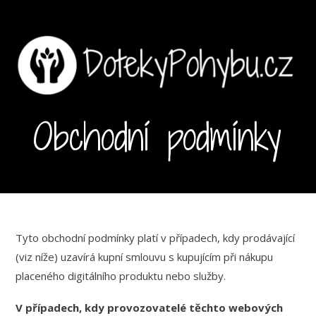
Obchodní podmínky
Tyto obchodní podmínky platí v případech, kdy prodávající
(viz níže) uzavírá kupní smlouvu s kupujícím při nákupu
placeného digitálního produktu nebo služby.
V případech, kdy provozovatelé těchto webových