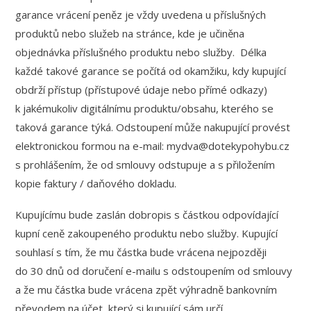
garance vrácení peněz je vždy uvedena u příslušných
produktů nebo služeb na stránce, kde je učiněna
objednávka příslušného produktu nebo služby. Délka
každé takové garance se počítá od okamžiku, kdy kupující
obdrží přístup (přístupové údaje nebo přímé odkazy)
k jakémukoliv digitálnímu produktu/obsahu, kterého se
taková garance týká. Odstoupení může nakupující provést
elektronickou formou na e-mail: mydva@dotekypohybu.cz
s prohlášením, že od smlouvy odstupuje a s přiložením
kopie faktury / daňového dokladu.
Kupujícímu bude zaslán dobropis s částkou odpovídající
kupní ceně zakoupeného produktu nebo služby. Kupující
souhlasí s tím, že mu částka bude vrácena nejpozději
do 30 dnů od doručení e-mailu s odstoupením od smlouvy
a že mu částka bude vrácena zpět výhradně bankovním
převodem na účet, který si kupující sám určí.