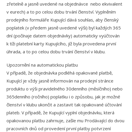
zřetelně a jasně uvedené na objednávce nebo ekvivalent
v eurech) a to po celou dobu trvání členství. Vyplněním
prodejního formuláře Kupující dává souhlas, aby členský
poplatek (v předem jasně uvedené výši) byl každých 365
dní (počínaje datem objednávky) automaticky vyúčtován
k tíži platební karty Kupujícího, jíž byla provedena první
úhrada, a to po celou dobu trvání členství v klubu.
Upozornění na automatickou platbu
V případě, že objednávka podléhá opakované platbě,
Kupující je vždy jasně informován na prodejní stránce
produktu o výši pravidelného 30denního (měsíčního) nebo
365denního (ročního) poplatku i o způsobu, jak je možné
členství v klubu ukončit a zastavit tak opakované účtování
plateb. V případě, že Kupující vyplní objednávku, která
opakovanou platbu zahrnuje, zašle mu Prodávající do dvou
pracovních dnů od provedení první platby potvrzení