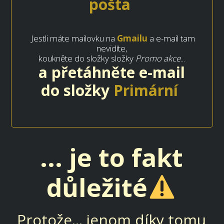
pošta
Jestli máte mailovku na
Gmailu
a e-mail tam
nevidíte,
koukněte do složky složky
Promo
akce
...
a přetáhněte e-mail
do složky
Primární
... je to fakt
důležité
Protože... jenom díky tomu