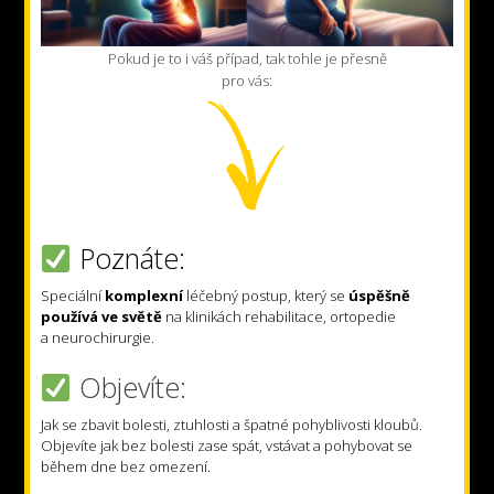
Pokud je to i váš případ, tak tohle je přesně
pro vás:
Poznáte:
Speciální
komplexní
léčebný postup, který se
úspěšně
používá ve světě
na klinikách rehabilitace, ortopedie
a neurochirurgie.
Objevíte:
Jak se zbavit bolesti, ztuhlosti a špatné pohyblivosti kloubů.
Objevíte jak bez bolesti zase spát, vstávat a pohybovat se
během dne bez omezení.