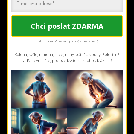
Chci poslat ZDARMA
Elektronická příručka v podobě videa a textů
Kolena, kyčle, ramena, ruce, nohy, páteř... klouby! Bolesti už
radši nevnímáte, protože byste se z toho zbláznila?