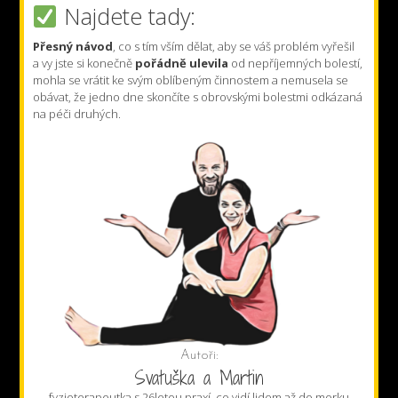
Najdete tady:
Přesný návod
, co s tím vším dělat, aby se váš problém vyřešil
a vy jste si konečně
pořádně ulevila
od nepříjemných bolestí,
mohla se vrátit ke svým oblíbeným činnostem a nemusela se
obávat, že jedno dne skončíte s obrovskými bolestmi odkázaná
na péči druhých.
Autoři:
Svatuška a Martin
fyzioterapeutka s 26letou praxí, co vidí lidem až do morku