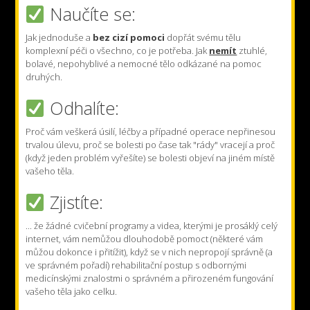
Naučíte se:
Jak jednoduše a
bez cizí pomoci
dopřát svému tělu
komplexní péči o všechno, co je potřeba. Jak
nemít
ztuhlé,
bolavé, nepohyblivé a nemocné tělo odkázané na pomoc
druhých.
Odhalíte:
Proč vám veškerá úsilí, léčby a případné operace nepřinesou
trvalou úlevu, proč se bolesti po čase tak "rády" vracejí a proč
(když jeden problém vyřešíte) se bolesti objeví na jiném místě
vašeho těla.
Zjistíte:
... že žádné cvičební programy a videa, kterými je prosáklý celý
internet, vám nemůžou dlouhodobě pomoct (některé vám
můžou dokonce i přitížit), když se v nich nepropojí správně (a
ve správném pořadí) rehabilitační postup s odbornými
medicínskými znalostmi o správném a přirozeném fungování
vašeho těla jako celku.