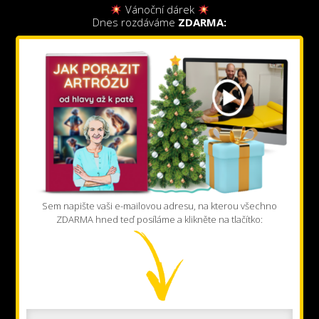
Vánoční dárek
Dnes rozdáváme
ZDARMA:
Sem napište vaši e-mailovou adresu, na kterou všechno
ZDARMA hned teď posíláme a klikněte na tlačítko: