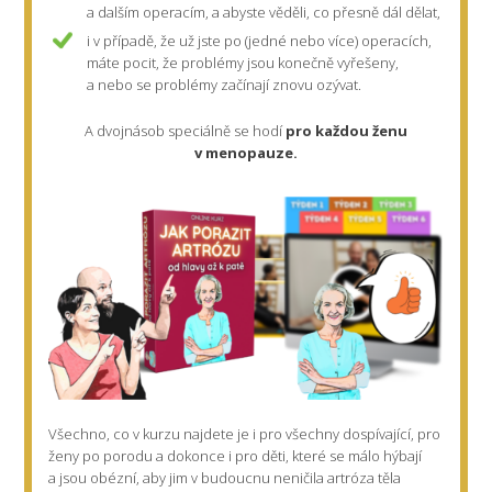
a dalším operacím, a abyste věděli, co přesně dál dělat,
i v případě, že už jste po (jedné nebo více) operacích,
máte pocit, že problémy jsou konečně vyřešeny,
a nebo se problémy začínají znovu ozývat.
A dvojnásob speciálně se hodí
pro každou ženu
v menopauze.
Všechno, co v kurzu najdete je i pro
všechny dospívající,
pro
ženy po porodu
a dokonce i pro děti, které se málo hýbají
a jsou obézní, aby jim v budoucnu neničila artróza těla