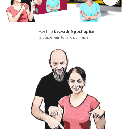
... všechno
bezvadně pochopíte
a půjde vám to jako po másle!