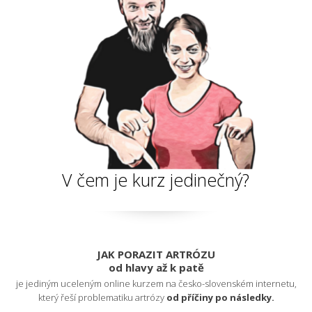
V čem je kurz jedinečný?
JAK PORAZIT ARTRÓZU
od hlavy až k patě
je jediným uceleným online kurzem na česko-slovenském internetu,
který řeší problematiku artrózy
od příčiny po následky.