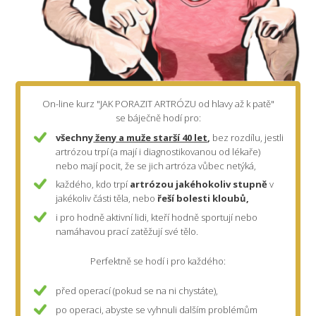
On-line kurz "JAK PORAZIT ARTRÓZU od hlavy až k patě"
se báječně hodí pro:
všechny
ženy a muže starší 40 let
,
bez rozdílu, jestli
artrózou trpí (a mají i diagnostikovanou od lékaře)
nebo mají pocit, že se jich artróza vůbec netýká,
každého, kdo trpí
artrózou jakéhokoliv stupně
v
jakékoliv části těla, nebo
řeší
bolesti kloubů,
i pro hodně aktivní lidi, kteří hodně sportují nebo
namáhavou prací zatěžují své tělo.
Perfektně se hodí i pro každého:
před operací (pokud se na ni chystáte),
po operaci, abyste se vyhnuli dalším problémům