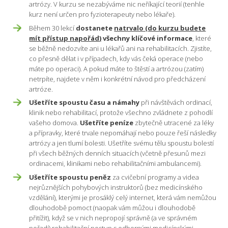
artrózy. V kurzu se nezabýváme nic neříkající teorií (tenhle
kurz není určen pro fyzioterapeuty nebo lékaře).
Během 30 lekcí
dostanete
natrvalo (do kurzu budete
mít přístup napořád)
všechny klíčové informace
, které
se běžně nedozvíte ani u lékařů ani na rehabilitacích. Zjistíte,
co přesně dělat i v případech, kdy vás čeká operace (nebo
máte po operaci). A pokud máte to štěstí a artrózou (zatím)
netrpíte, najdete v něm i konkrétní návod pro předcházení
artróze.
Ušetříte spoustu času a námahy
při návštěvách ordinací,
klinik nebo rehabilitací, protože všechno zvládnete z pohodlí
vašeho domova.
Ušetříte peníze
zbytečně utracené za léky
a přípravky, které trvale nepomáhají nebo pouze řeší následky
artrózy a jen tlumí bolesti. Ušetříte svému tělu spoustu bolestí
při všech běžných denních situacích (včetně přesunů mezi
ordinacemi, klinikami nebo rehabilitačními ambulancemi).
Ušetříte spoustu peněz
za cvičební programy a videa
nejrůznějších pohybových instruktorů (bez medicínského
vzdělání), kterými je prosáklý celý internet, která vám nemůžou
dlouhodobě pomoct (naopak vám můžou i dlouhodobě
přitížit), když se v nich nepropojí správně (a ve správném
pořadí) rehabilitační postup s odbornými medicínskými