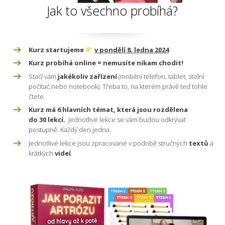
Jak to všechno probíhá?
Kurz startujeme
v pondělí 8. ledna 2024
Kurz probíhá online = nemusíte nikam chodit!
Stačí vám
jakékoliv zařízení
(mobilní telefon, tablet, stolní
počítač nebo notebook). Třeba to, na kterém právě teď tohle
čtete.
Kurz má 6 hlavních témat, která jsou rozdělena
do 30 lekcí.
Jednotlivé lekce se vám budou odkrývat
postupně. Každý den jedna.
Jednotlivé lekce jsou zpracované v podobě stručných
textů
a
krátkých
videí
.