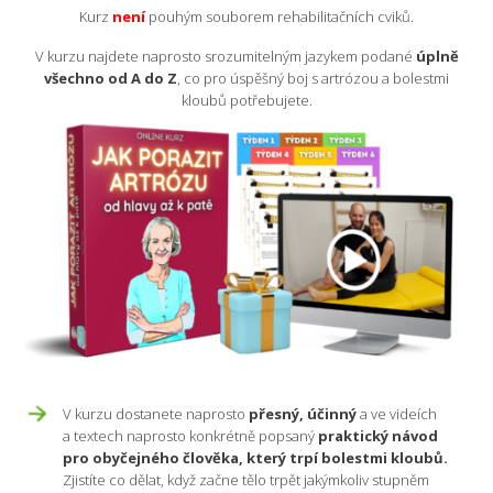
Kurz
nen
í
pouhým souborem rehabilitačních cviků.
V kurzu najdete naprosto srozumitelným jazykem podané
úplně
všechno od A do Z
, co pro úspěšný boj s artrózou a bolestmi
kloubů potřebujete.
V kurzu dostanete naprosto
přesný, účinný
a ve videích
a textech naprosto konkrétně popsaný
praktický návod
pro obyčejného člověka, který trpí bolestmi kloubů.
Zjistíte co dělat, když začne tělo trpět jakýmkoliv stupněm