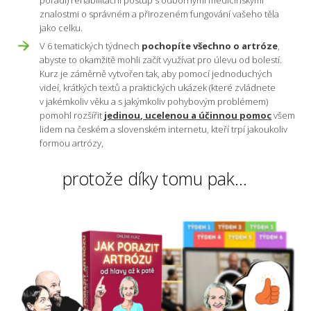
znalostmi o správném a přirozeném fungování vašeho těla
jako celku.
V 6 tematických týdnech
pochopíte všechno o artróze
,
abyste to okamžitě mohli začít využívat pro úlevu od bolestí.
Kurz je záměrně vytvořen tak, aby pomocí jednoduchých
videí, krátkých textů a praktických ukázek (které zvládnete
v jakémkoliv věku a s jakýmkoliv pohybovým problémem)
pomohl rozšířit
jedinou, ucelenou a účinnou pomoc
všem
lidem na českém a slovenském internetu, kteří trpí jakoukoliv
formou artrózy,
protože díky tomu pak...