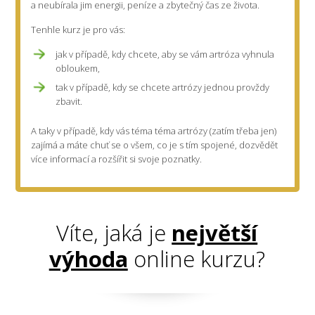
a neubírala jim energii, peníze a zbytečný čas ze života.
Tenhle kurz je pro vás:
jak v případě, kdy chcete, aby se vám artróza vyhnula
obloukem,
tak v případě, kdy se chcete artrózy jednou provždy
zbavit.
A taky v případě, kdy vás téma téma artrózy (zatím třeba jen)
zajímá a máte chuť se o všem, co je s tím spojené, dozvědět
více informací a rozšířit si svoje poznatky.
Víte, jaká je
největší
výhoda
online kurzu?