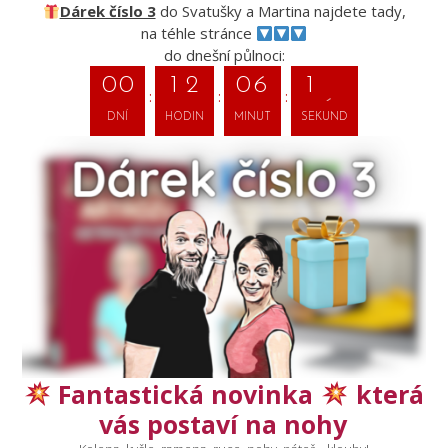
Dárek číslo 3
do Svatušky a Martina najdete tady,
na téhle stránce
do dnešní půlnoci:
0
0
1
2
0
6
1
4
DNÍ
HODIN
MINUT
SEKUND
Fantastická novinka
která
vás postaví na nohy