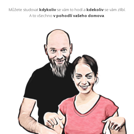
Můžete studovat
kdykoliv
se vám to hodí a
kdekoliv
se vám zlíbí.
A to všechno
v pohodlí vašeho domova
.