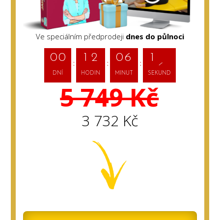
Ve speciálním předprodeji
dnes do půlnoci
0
0
1
2
0
6
1
4
DNÍ
HODIN
MINUT
SEKUND
5 749 Kč
3 732 Kč