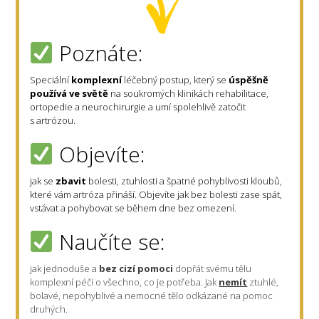
Poznáte:
Speciální
komplexní
léčebný postup, který se
úspěšně
používá ve světě
na soukromých klinikách rehabilitace,
ortopedie a neurochirurgie a umí spolehlivě zatočit
s artrózou.
Objevíte:
jak se
zbavit
bolesti, ztuhlosti a špatné pohyblivosti kloubů,
které vám artróza přináší. Objevíte jak bez bolesti zase spát,
vstávat a pohybovat se během dne bez omezení.
Naučíte se:
jak jednoduše a
bez cizí pomoci
dopřát svému tělu
komplexní péči o všechno, co je potřeba. Jak
nemít
ztuhlé,
bolavé, nepohyblivé a nemocné tělo odkázané na pomoc
druhých.