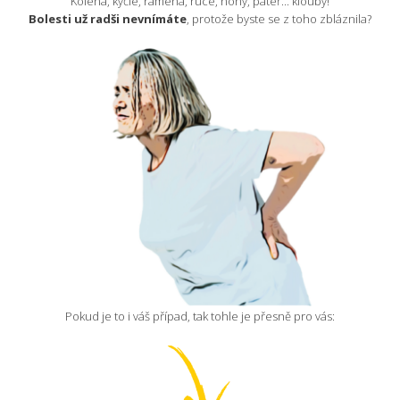
Kolena, kyčle, ramena, ruce, nohy, páteř... klouby!
Bolesti už radši nevnímáte
, protože byste se z toho zbláznila?
Pokud je to i váš případ, tak tohle je přesně pro vás: