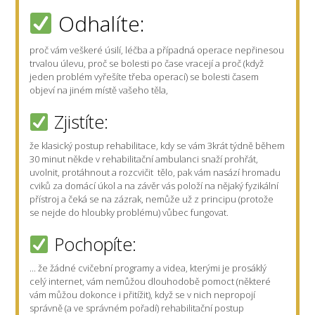
Odhalíte:
proč vám veškeré úsilí, léčba a případná operace nepřinesou
trvalou úlevu, proč se bolesti po čase vracejí a proč (když
jeden problém vyřešíte třeba operací) se bolesti časem
objeví na jiném místě vašeho těla,
Zjistíte:
že klasický postup rehabilitace, kdy se vám 3krát týdně během
30 minut někde v rehabilitační ambulanci snaží prohřát,
uvolnit, protáhnout a rozcvičit tělo, pak vám nasází hromadu
cviků za domácí úkol a na závěr vás položí na nějaký fyzikální
přístroj a čeká se na zázrak, nemůže už z principu (protože
se nejde do hloubky problému) vůbec fungovat.
Pochopíte:
... že žádné cvičební programy a videa, kterými je prosáklý
celý internet, vám nemůžou dlouhodobě pomoct (některé
vám můžou dokonce i přitížit), když se v nich nepropojí
správně (a ve správném pořadí) rehabilitační postup