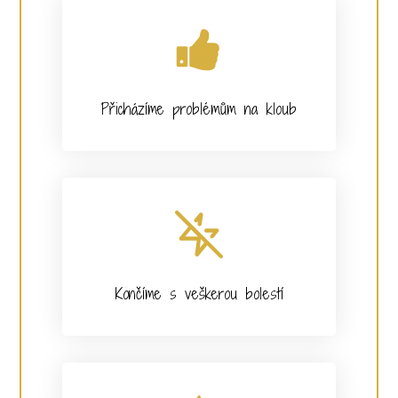
Přicházíme problémům na kloub
Končíme s veškerou bolestí