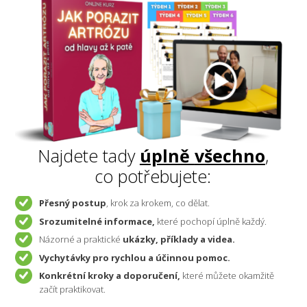
Najdete tady
úplně
všechno
,
co potřebujete:
Přesný postup
, krok za krokem, co dělat.
Srozumitelné informace,
které pochopí úplně každý.
Názorné a praktické
ukázky, příklady a videa.
Vychytávky pro rychlou a účinnou pomoc.
Konkrétní kroky a doporučení,
které můžete okamžitě
začít praktikovat.